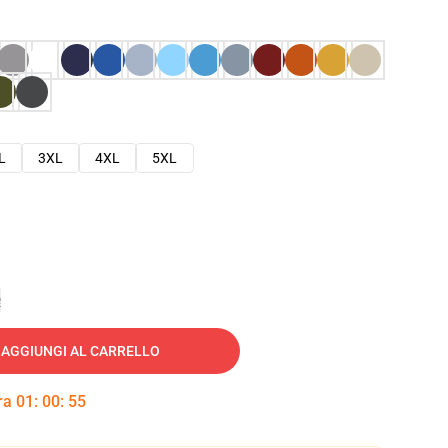
L
3XL
4XL
5XL
e
AGGIUNGI AL CARRELLO
tra
01
:
00
:
54