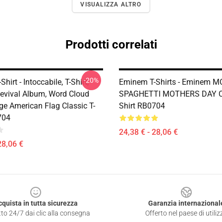
VISUALIZZA ALTRO
Prodotti correlati
-20%
hirt - Intoccabile, T-Shirt,
Eminem T-Shirts - Eminem 
vival Album, Word Cloud
SPAGHETTI MOTHERS DAY Cl
ge American Flag Classic T-
Shirt RB0704
704
24,38 € - 28,06 €
28,06 €
cquista in tutta sicurezza
Garanzia internazional
to 24/7 dai clic alla consegna
Offerto nel paese di utiliz