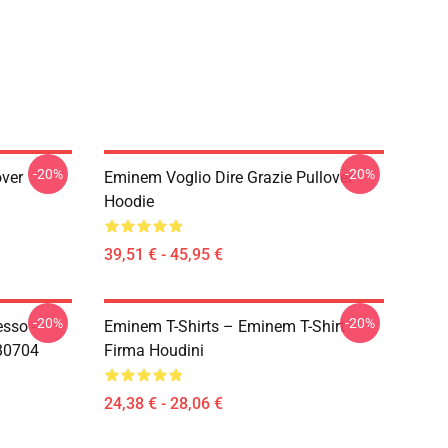
-20%
-20%
ver
Eminem Voglio Dire Grazie Pullover
Hoodie
39,51 € - 45,95 €
-20%
-20%
esso -
Eminem T-Shirts – Eminem T-Shirt
RB0704
Firma Houdini
24,38 € - 28,06 €