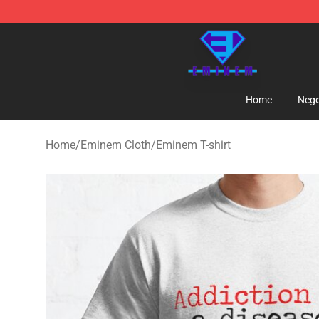
Eminem Store - Official Eminem Merchandise Shop
Home
Nego
Home
/
Eminem Cloth
/
Eminem T-shirt