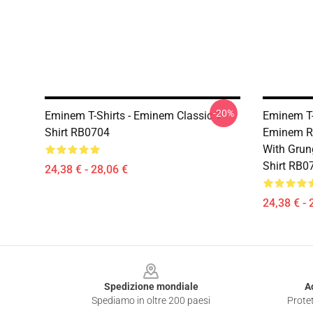
-20%
Eminem T-Shirts - Eminem Classic T-
Eminem T-S
Shirt RB0704
Eminem Re
With Grun
Shirt RB0
24,38 € - 28,06 €
24,38 € - 
Footer
Spedizione mondiale
A
Spediamo in oltre 200 paesi
Protet