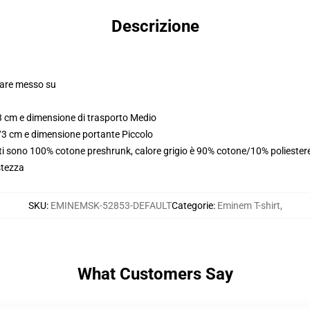
Descrizione
olare messo su
3 cm e dimensione di trasporto Medio
173 cm e dimensione portante Piccolo
rti sono 100% cotone preshrunk, calore grigio è 90% cotone/10% poliester
stezza
SKU
:
EMINEMSK-52853-DEFAULT
Categorie
:
Eminem T-shirt
,
What Customers Say