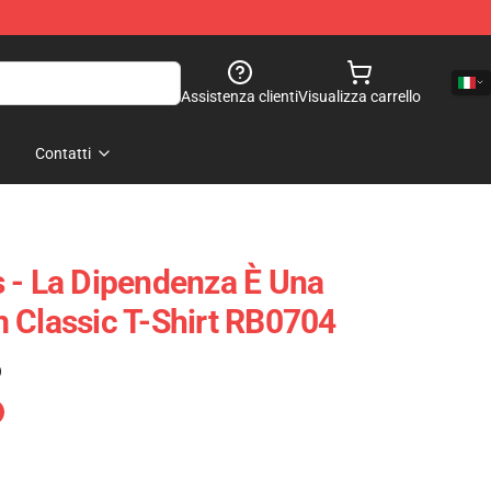
Assistenza clienti
Visualizza carrello
Contatti
 - La Dipendenza È Una
 Classic T-Shirt RB0704
)