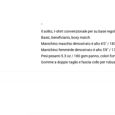
"
Il solito, t-shirt convenzionale per su base reg
Basic, beneficiario, boxy match
Manichino maschio dimostrato è alto 6'0" / 18
Manichino femminile dimostrato è alto 5'8" / 
Pesi pesanti 5.3 oz / 180 gsm panno, colori fo
Gomme a doppio taglio e fascia collo per robu