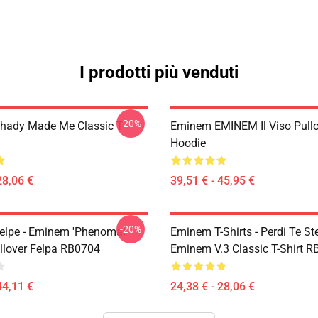
I prodotti più venduti
-20%
ady Made Me Classic T-
Eminem EMINEM Il Viso Pullo
Hoodie
28,06 €
39,51 € - 45,95 €
-20%
lpe - Eminem 'Phenomal'
Eminem T-Shirts - Perdi Te St
llover Felpa RB0704
Eminem V.3 Classic T-Shirt 
44,11 €
24,38 € - 28,06 €