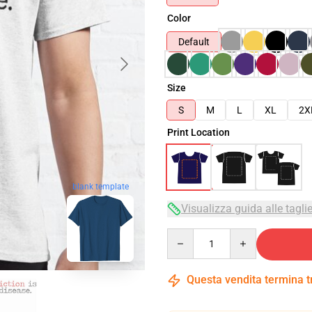
Color
Default
Size
S
M
L
XL
2X
Print Location
blank template
Visualizza guida alle tagli
Quantity
Questa vendita termina 