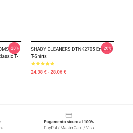
-20%
-20%
MOMS
SHADY CLEANERS DTNK2705 Eminem
assic T-
T-Shirts
24,38 € - 28,06 €
e
Pagamento sicuro al 100%
zo
PayPal / MasterCard / Visa