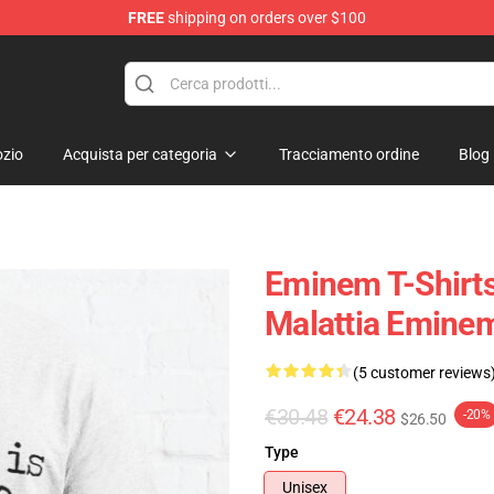
FREE
shipping on orders over $100
zio
Acquista per categoria
Tracciamento ordine
Blog
Eminem T-Shirts
Malattia Eminem
(5 customer reviews
€30.48
€24.38
-20%
$26.50
Type
Unisex