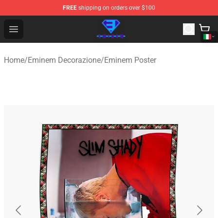
FREE
shipping on orders over $100
Eminem Store - Official Eminem Merchandise Shop
Open menu
Home
/
Eminem Decorazione
/
Eminem Poster