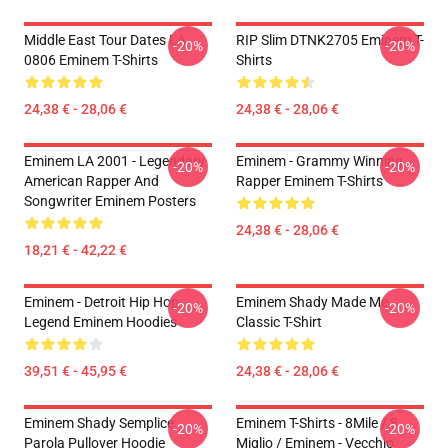
Middle East Tour Dates LA
RIP Slim DTNK2705 Eminem T-
-20%
-20%
0806 Eminem T-Shirts
Shirts
24,38 € - 28,06 €
24,38 € - 28,06 €
Eminem LA 2001 - Legendary
Eminem - Grammy Winning
-20%
-20%
American Rapper And
Rapper Eminem T-Shirts
Songwriter Eminem Posters
24,38 € - 28,06 €
18,21 € - 42,22 €
Eminem - Detroit Hip Hop
Eminem Shady Made Me
-20%
-20%
Legend Eminem Hoodies
Classic T-Shirt
39,51 € - 45,95 €
24,38 € - 28,06 €
Eminem Shady Semplice
Eminem T-Shirts - 8Mile / 8
-20%
-20%
Parola Pullover Hoodie
Miglio / Eminem - Vecchio