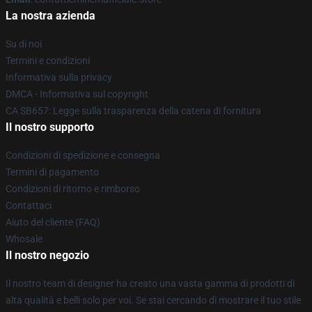
La nostra azienda
Su di noi
Termini e condizioni
Informativa sulla privacy
DMCA - Informativa sul copyright
CA SB657: Legge sulla trasparenza della catena di fornitura
Il nostro supporto
Condizioni di spedizione e consegna
Termini di pagamento
Condizioni di ritorno e rimborso
Contattaci
Aiuto del cliente (FAQ)
Whosale
Il nostro negozio
Il nostro team di designer ha creato una vasta gamma di prodotti di
alta qualità e belli solo per voi. Se stai cercando di mostrare il tuo stile