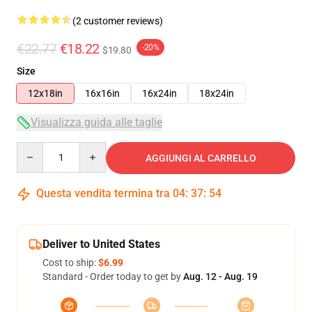
(2 customer reviews)
€22.77
€18.22
-20%
$19.80
Size
12x18in
16x16in
16x24in
18x24in
Visualizza guida alle taglie
Quantity
AGGIUNGI AL CARRELLO
Questa vendita termina tra
04
:
37
:
54
Deliver to United States
Cost to ship:
$6.99
Standard - Order today to get by
Aug. 12 - Aug. 19