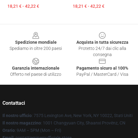
18,21 € - 42,22 €
18,21 € - 42,22 €
Footer
Spedizione mondiale
Acquista in tutta sicurezza
Spediamo in oltre 200 paesi
Protetto 24/7 dai clic alla
consegna
Garanzia internazionale
Pagamento sicuro al 100%
Offerto nel paese di utilizzo
PayPal / MasterCard / Visa
Contattaci
Il nostro ufficio
: 7575 Lexington Ave, New York, NY 10022, Stati Uniti
Il nostro magazzino
: 1001 Changyuan City, Shaanxi Provënz, CN
Orario
: 9AM – 5PM (Mon – Fri)
Email
: contattieminemufficiale.store