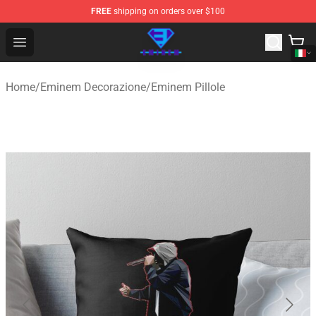
FREE
shipping on orders over $100
Eminem Store - Official Eminem Merchandise Shop
Open menu
Home
/
Eminem Decorazione
/
Eminem Pillole