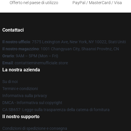
Offerto nel paese di utilizzo
PayPal / MasterCard / Visa
Contattaci
Il nostro ufficio
: 7575 Lexington Ave, New York, NY 10022, Stati Uniti
Il nostro magazzino
: 1001 Changyuan City, Shaanxi Provënz, CN
Orario
: 9AM – 5PM (Mon – Fri)
Email
: contattieminemufficiale.store
La nostra azienda
Su di noi
Termini e condizioni
Informativa sulla privacy
DMCA - Informativa sul copyright
CA SB657: Legge sulla trasparenza della catena di fornitura
Il nostro supporto
Condizioni di spedizione e consegna