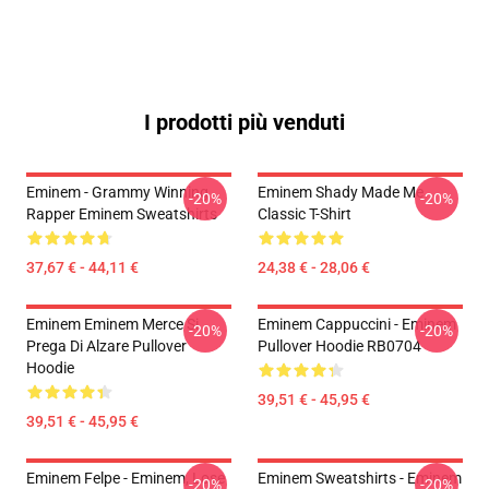
I prodotti più venduti
Eminem - Grammy Winning
Eminem Shady Made Me
-20%
-20%
Rapper Eminem Sweatshirts
Classic T-Shirt
37,67 € - 44,11 €
24,38 € - 28,06 €
Eminem Eminem Merce Si
Eminem Cappuccini - Eminem
-20%
-20%
Prega Di Alzare Pullover
Pullover Hoodie RB0704
Hoodie
39,51 € - 45,95 €
39,51 € - 45,95 €
Eminem Felpe - Eminem, Lose
Eminem Sweatshirts - Eminem
-20%
-20%