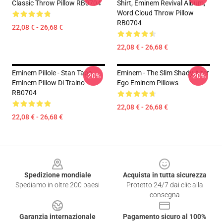
Classic Throw Pillow RB0704
Shirt, Eminem Revival Album,
Word Cloud Throw Pillow
RB0704
22,08 € - 26,68 €
22,08 € - 26,68 €
Eminem Pillole - Stan Tape
Eminem - The Slim Shady Alter
-20%
-20%
Eminem Pillow Di Traino
Ego Eminem Pillows
RB0704
22,08 € - 26,68 €
22,08 € - 26,68 €
Footer
Spedizione mondiale
Acquista in tutta sicurezza
Spediamo in oltre 200 paesi
Protetto 24/7 dai clic alla
consegna
Garanzia internazionale
Pagamento sicuro al 100%