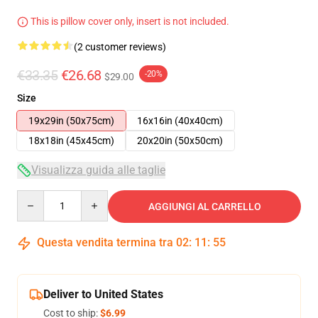
This is pillow cover only, insert is not included.
(2 customer reviews)
€33.35
€26.68
-20%
$29.00
Size
19x29in (50x75cm)
16x16in (40x40cm)
18x18in (45x45cm)
20x20in (50x50cm)
Visualizza guida alle taglie
Quantity
AGGIUNGI AL CARRELLO
Questa vendita termina tra
02
:
11
:
54
Deliver to United States
Cost to ship:
$6.99