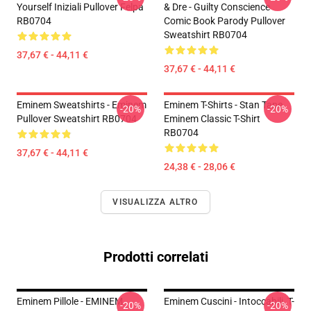
Yourself Iniziali Pullover Felpa
& Dre - Guilty Conscience
RB0704
Comic Book Parody Pullover
Sweatshirt RB0704
37,67 € - 44,11 €
37,67 € - 44,11 €
Eminem Sweatshirts - Eminem
Eminem T-Shirts - Stan Tape
-20%
-20%
Pullover Sweatshirt RB0704
Eminem Classic T-Shirt
RB0704
37,67 € - 44,11 €
24,38 € - 28,06 €
VISUALIZZA ALTRO
Prodotti correlati
Eminem Pillole - EMINEM
Eminem Cuscini - Intoccabili, T-
-20%
-20%