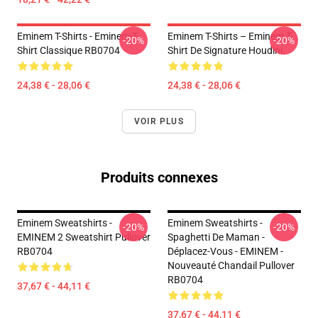
Eminem T-Shirts - Eminem T-
Eminem T-Shirts – Eminem T-
-20%
-20%
Shirt Classique RB0704
Shirt De Signature Houdini
24,38 € - 28,06 €
24,38 € - 28,06 €
VOIR PLUS
Produits connexes
Eminem Sweatshirts -
Eminem Sweatshirts -
-20%
-20%
EMINEM 2 Sweatshirt Pullover
Spaghetti De Maman -
RB0704
Déplacez-Vous - EMINEM -
Nouveauté Chandail Pullover
RB0704
37,67 € - 44,11 €
37,67 € - 44,11 €