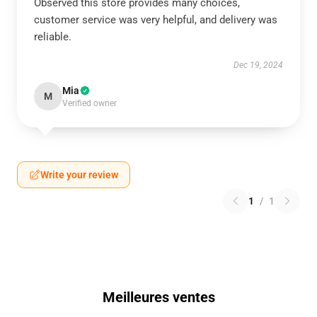
Observed this store provides many choices,
customer service was very helpful, and delivery was
reliable.
Dec 19, 2024
Mia
M
Verified owner
Write your review
1
/
1
Meilleures ventes