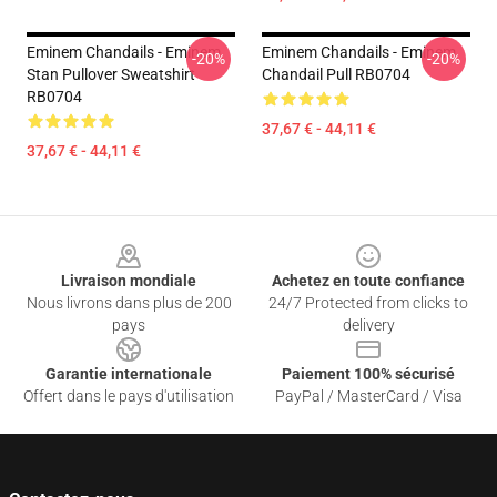
Eminem Chandails - Eminem
Eminem Chandails - Eminem
-20%
-20%
Stan Pullover Sweatshirt
Chandail Pull RB0704
RB0704
37,67 € - 44,11 €
37,67 € - 44,11 €
Footer
Livraison mondiale
Achetez en toute confiance
Nous livrons dans plus de 200
24/7 Protected from clicks to
pays
delivery
Garantie internationale
Paiement 100% sécurisé
Offert dans le pays d'utilisation
PayPal / MasterCard / Visa