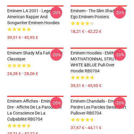
Eminem LA 2001 - Legendary
Eminem - The Slim Shady Alter
-20%
-20%
American Rapper And
Ego Eminem Posters
Songwriter Eminem Hoodies
18,21 € - 42,22 €
39,51 € - 45,95 €
Eminem Shady M'a Fait T-Shirt
Eminem Hoodies - EMINEM
-20%
-20%
Classique
MOTIVATIONNAL STRUT
WHITE &BLUE Pull-Over
Hoodie RB0704
24,38 € - 28,06 €
39,51 € - 45,95 €
Eminem Affiches - Eminem &
Eminem Chandails - Eminem -
-20%
-20%
Dre - Affiche De La Parodie De
Perdre Les Paroles Sweatshirt
La Conscience De La
Pullover RB0704
Culpabilité RB0704
37,67 € - 44,11 €
18,21 € - 42,22 €