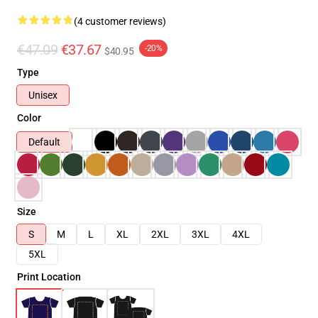
(4 customer reviews)
€47.09
€37.67
-20%
$40.95
Type
Unisex
Color
Default
Size
S
M
L
XL
2XL
3XL
4XL
5XL
Print Location