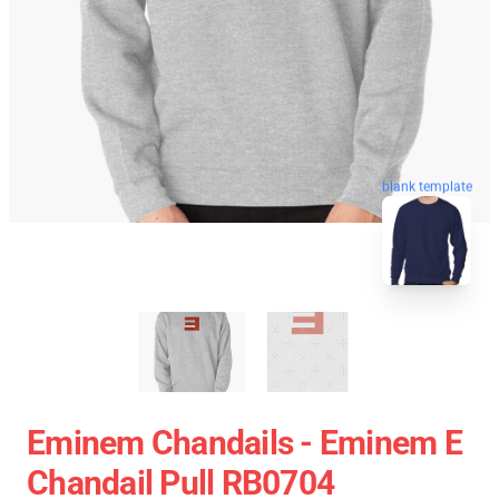
blank template
Eminem Chandails - Eminem E
Chandail Pull RB0704