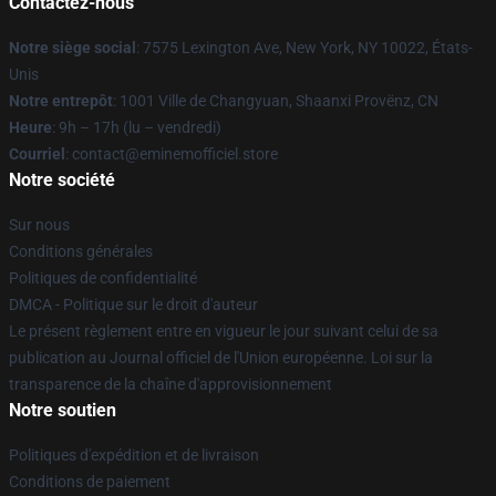
Contactez-nous
Notre siège social
: 7575 Lexington Ave, New York, NY 10022, États-
Unis
Notre entrepôt
: 1001 Ville de Changyuan, Shaanxi Provënz, CN
Heure
: 9h – 17h (lu – vendredi)
Courriel
: contact@eminemofficiel.store
Notre société
Sur nous
Conditions générales
Politiques de confidentialité
DMCA - Politique sur le droit d'auteur
Le présent règlement entre en vigueur le jour suivant celui de sa
publication au Journal officiel de l'Union européenne. Loi sur la
transparence de la chaîne d'approvisionnement
Notre soutien
Politiques d'expédition et de livraison
Conditions de paiement