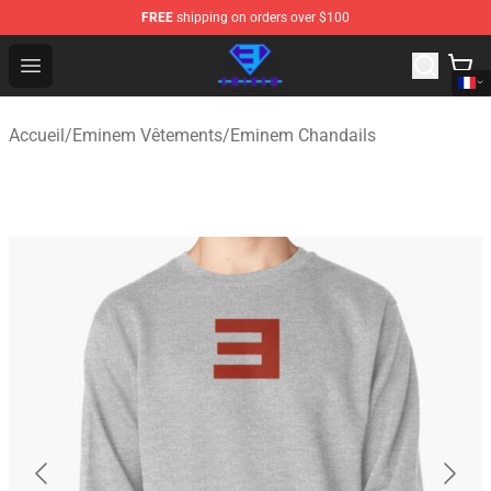
FREE
shipping on orders over $100
Eminem Store - Official Eminem Merchandise Shop
Open menu
Accueil
/
Eminem Vêtements
/
Eminem Chandails