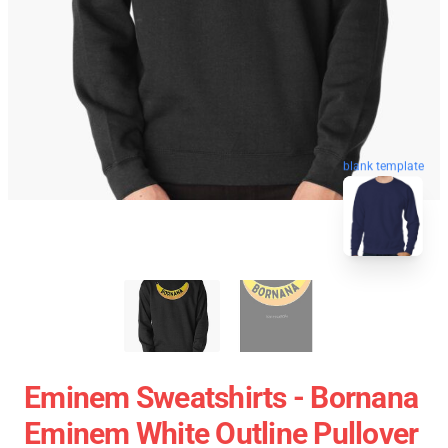
blank template
Eminem Sweatshirts - Bornana
Eminem White Outline Pullover