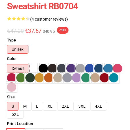
Sweatshirt RB0704
(4 customer reviews)
€47.09
€37.67
-20%
$40.95
Type
Unisex
Color
Default
Size
S
M
L
XL
2XL
3XL
4XL
5XL
Print Location