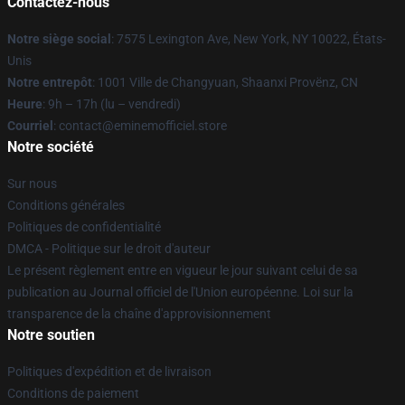
Contactez-nous
Notre siège social
: 7575 Lexington Ave, New York, NY 10022, États-
Unis
Notre entrepôt
: 1001 Ville de Changyuan, Shaanxi Provënz, CN
Heure
: 9h – 17h (lu – vendredi)
Courriel
: contact@eminemofficiel.store
Notre société
Sur nous
Conditions générales
Politiques de confidentialité
DMCA - Politique sur le droit d'auteur
Le présent règlement entre en vigueur le jour suivant celui de sa
publication au Journal officiel de l'Union européenne. Loi sur la
transparence de la chaîne d'approvisionnement
Notre soutien
Politiques d'expédition et de livraison
Conditions de paiement