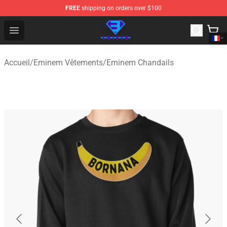
FREE
shipping on orders over $100
Eminem Store - Official Eminem Merchandise Shop
Open menu
Accueil
/
Eminem Vêtements
/
Eminem Chandails