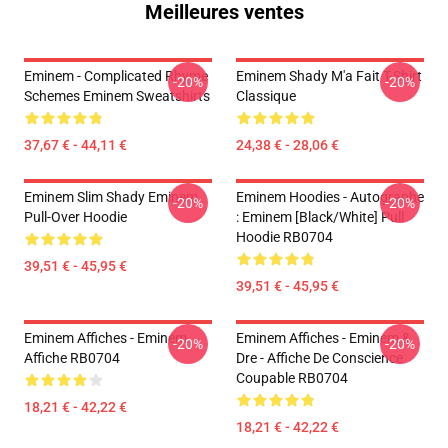
Meilleures ventes
Eminem - Complicated Rhyme
Eminem Shady M'a Fait T-Shirt
-20%
-20%
Schemes Eminem Sweatshirts
Classique
37,67 € - 44,11 €
24,38 € - 28,06 €
Eminem Slim Shady Eminem
Eminem Hoodies - Autographe
-20%
-20%
Pull-Over Hoodie
: Eminem [Black/White] Pull
Hoodie RB0704
39,51 € - 45,95 €
39,51 € - 45,95 €
Eminem Affiches - Eminem
Eminem Affiches - Eminem &
-20%
-20%
Affiche RB0704
Dre - Affiche De Conscience
Coupable RB0704
18,21 € - 42,22 €
18,21 € - 42,22 €