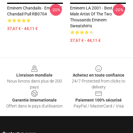
Eminem Chandails - Eminem E
Eminem LA 2001 - Best Selling
-20%
-20%
Chandail Pull RB0704
Male Artist Of The Two
Thousands Eminem
Sweatshirts
37,67 € - 44,11 €
37,67 € - 44,11 €
Footer
Livraison mondiale
Achetez en toute confiance
Nous livrons dans plus de 200
24/7 Protected from clicks to
pays
delivery
Garantie internationale
Paiement 100% sécurisé
Offert dans le pays d'utilisation
PayPal / MasterCard / Visa