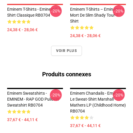
Eminem T-Shirts - Eminem E T-
Eminem T-Shirts – Eminem La
-20%
-20%
Shirt Classique RB0704
Mort De Slim Shady Tour T-
Shirt
24,38 € - 28,06 €
24,38 € - 28,06 €
VOIR PLUS
Produits connexes
Eminem Sweatshirts -
Eminem Chandails - Eminem -
-20%
-20%
EMINEM - RAP GOD Pullover
Le Sweat-Shirt Marshall
Sweatshirt RB0704
Mathers LP (Childhood Home)
RB0704
37,67 € - 44,11 €
37,67 € - 44,11 €