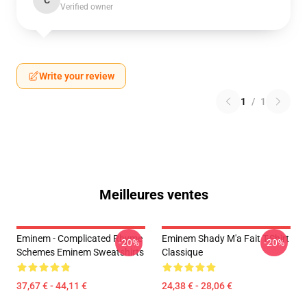
C
Verified owner
Write your review
1
/
1
Meilleures ventes
Eminem - Complicated Rhyme
Eminem Shady M'a Fait T-Shirt
-20%
-20%
Schemes Eminem Sweatshirts
Classique
37,67 € - 44,11 €
24,38 € - 28,06 €