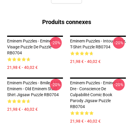
Produits connexes
Eminem Puzzles - Eminem
Eminem Puzzles - Intouchable,
-20%
-20%
Visage Puzzle De Puzzle
T-Shirt Puzzle RB0704
RB0704
21,98 € - 40,02 €
21,98 € - 40,02 €
Eminem Puzzles - 8mile 8 Mile
Eminem Puzzles - Eminem &
-20%
-20%
Eminem - Old Eminem Stuff
Dre - Conscience De
Shirt Jigsaw Puzzle RB0704
Culpabilité Comic Book
Parody Jigsaw Puzzle
RB0704
21,98 € - 40,02 €
21,98 € - 40,02 €