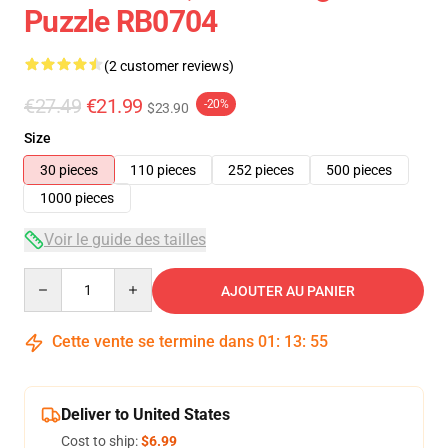
Puzzle RB0704
(2 customer reviews)
€27.49
€21.99
-20%
$23.90
Size
30 pieces
110 pieces
252 pieces
500 pieces
1000 pieces
Voir le guide des tailles
Quantity
AJOUTER AU PANIER
Cette vente se termine dans
01
:
13
:
54
Deliver to United States
Cost to ship:
$6.99