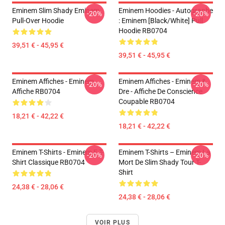
Eminem Slim Shady Eminem
Eminem Hoodies - Autographe
-20%
-20%
Pull-Over Hoodie
: Eminem [Black/White] Pull
Hoodie RB0704
39,51 € - 45,95 €
39,51 € - 45,95 €
Eminem Affiches - Eminem
Eminem Affiches - Eminem &
-20%
-20%
Affiche RB0704
Dre - Affiche De Conscience
Coupable RB0704
18,21 € - 42,22 €
18,21 € - 42,22 €
Eminem T-Shirts - Eminem E T-
Eminem T-Shirts – Eminem La
-20%
-20%
Shirt Classique RB0704
Mort De Slim Shady Tour T-
Shirt
24,38 € - 28,06 €
24,38 € - 28,06 €
VOIR PLUS