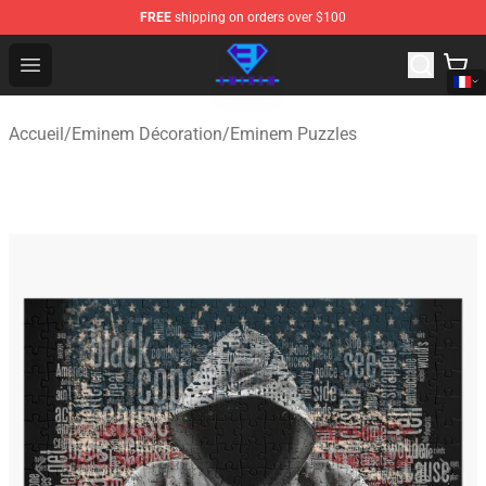
FREE
shipping on orders over $100
Eminem Store - Official Eminem Merchandise Shop
Open menu
Accueil
/
Eminem Décoration
/
Eminem Puzzles