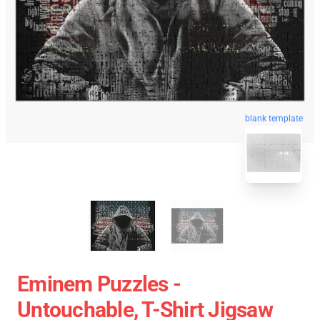
blank template
Eminem Puzzles -
Untouchable, T-Shirt Jigsaw