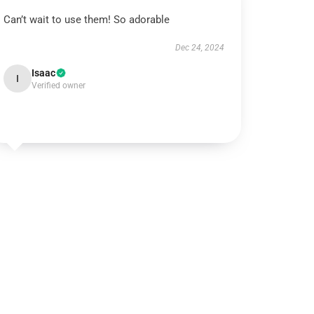
Can’t wait to use them! So adorable
Dec 24, 2024
Isaac
I
Verified owner