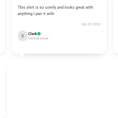
This shirt is so comfy and looks great with
anything I pair it with.
Dec 25, 2024
Clark
C
Verified owner