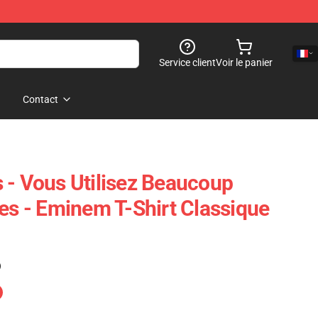
Service client
Voir le panier
Contact
 - Vous Utilisez Beaucoup
tes - Eminem T-Shirt Classique
)