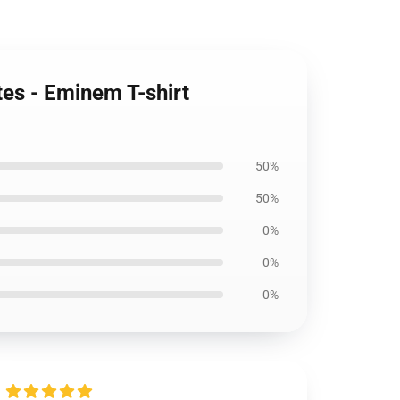
tes - Eminem T-shirt
50%
50%
0%
0%
0%