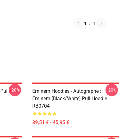
1
/
1
-20%
-20%
ull-Over
Eminem Hoodies - Autographe :
Eminem [Black/White] Pull Hoodie
RB0704
39,51 € - 45,95 €