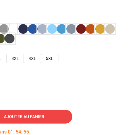
L
3XL
4XL
5XL
AJOUTER AU PANIER
dans
01
:
54
:
54