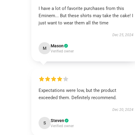
I have a lot of favorite purchases from this
Eminem... But these shirts may take the cake! I
just want to wear them all the time
Dec 25, 2024
Mason
M
Verified owner
Expectations were low, but the product
exceeded them. Definitely recommend.
Dec 20, 2024
Steven
S
Verified owner