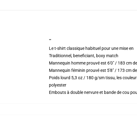
""
Le t-shirt classique habituel pour une mise en
Traditionnel, beneficiant, boxy match
Mannequin homme prouvé est 6'0" / 183 cm de
Mannequin féminin prouvé est 5'8" / 173 cm de
Poids lourd 5,3 oz / 180 g/sm tissu, les coule
polyester
Embouts à double nervure et bande de cou po