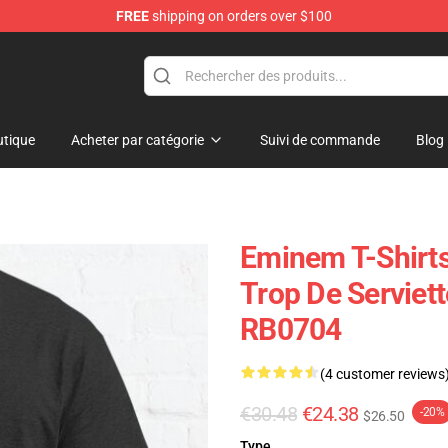
FREE
shipping on orders over $100
tique
Acheter par catégorie
Suivi de commande
Blog
Eminem T-Shirts
Trop De Serviet
RB0704
(4 customer reviews
€30.48
€24.38
-20%
$26.50
Type