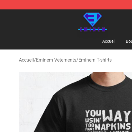
Eminem Store - Official Eminem Merchandise Shop
Accueil
Bou
Accueil
/
Eminem Vêtements
/
Eminem T-shirts