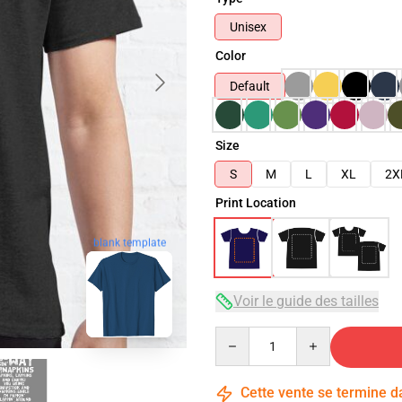
Unisex
Color
Default
Size
S
M
L
XL
2X
Print Location
blank template
Voir le guide des tailles
Quantity
Cette vente se termine 