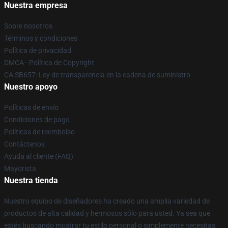
Nuestra empresa
Sobre nosotros
Términos y condiciones
Política de privacidad
DMCA - Política de Copyright
CA SB657: Ley de transparencia en la cadena de suministro
Nuestro apoyo
Políticas de envío
Condiciones de pago
Políticas de reembolso
Contáctenos
Ayuda al cliente (FAQ)
Mayorista
Nuestra tienda
Nuestro equipo de diseñadores ha creado una amplia variedad de
productos de alta calidad y hermosos sólo para usted. Ya sea que
estés buscando mostrar tu estilo personal o simplemente necesitas