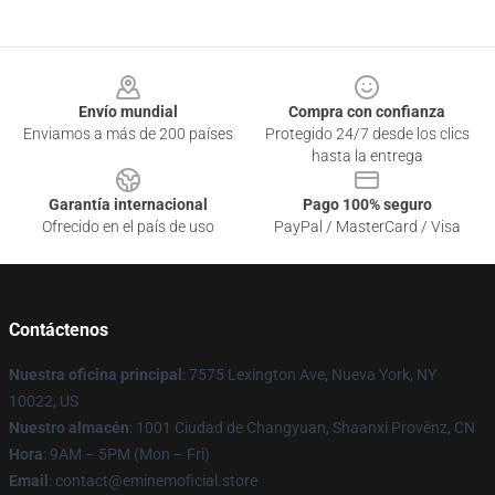
Footer
Envío mundial
Compra con confianza
Enviamos a más de 200 países
Protegido 24/7 desde los clics
hasta la entrega
Garantía internacional
Pago 100% seguro
Ofrecido en el país de uso
PayPal / MasterCard / Visa
Contáctenos
Nuestra oficina principal
: 7575 Lexington Ave, Nueva York, NY
10022, US
Nuestro almacén
: 1001 Ciudad de Changyuan, Shaanxi Provënz, CN
Hora
: 9AM – 5PM (Mon – Fri)
Email
: contact@eminemoficial.store