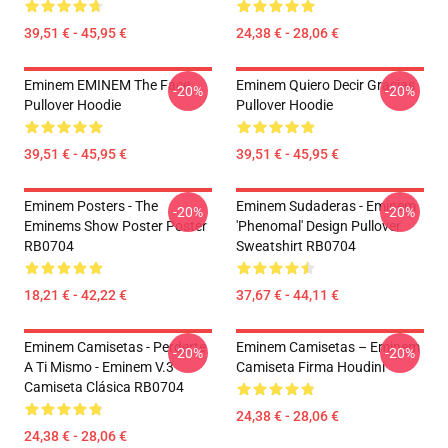
39,51 € - 45,95 €
24,38 € - 28,06 €
Eminem EMINEM The Face
Eminem Quiero Decir Gracias
-20%
-20%
Pullover Hoodie
Pullover Hoodie
39,51 € - 45,95 €
39,51 € - 45,95 €
Eminem Posters - The
Eminem Sudaderas - Eminem
-20%
-20%
Eminems Show Poster Poster
'Phenomal' Design Pullover
RB0704
Sweatshirt RB0704
18,21 € - 42,22 €
37,67 € - 44,11 €
Eminem Camisetas - Perderte
Eminem Camisetas – Eminem
-20%
-20%
A Ti Mismo - Eminem V.3
Camiseta Firma Houdini
Camiseta Clásica RB0704
24,38 € - 28,06 €
24,38 € - 28,06 €