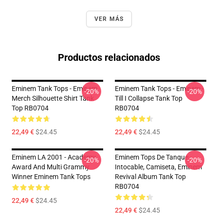
VER MÁS
Productos relacionados
Eminem Tank Tops - Eminem
Eminem Tank Tops - Eminem -
-20%
-20%
Merch Silhouette Shirt Tank
Till I Collapse Tank Top
Top RB0704
RB0704
22,49 €
$24.45
22,49 €
$24.45
Eminem LA 2001 - Academy
Eminem Tops De Tanque -
-20%
-20%
Award And Multi Grammy
Intocable, Camiseta, Eminem
Winner Eminem Tank Tops
Revival Album Tank Top
RB0704
22,49 €
$24.45
22,49 €
$24.45