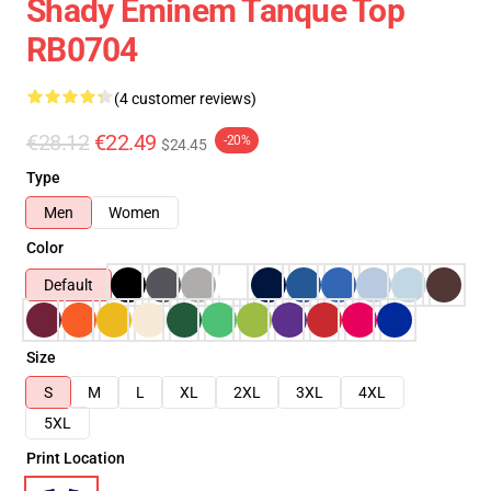
Shady Eminem Tanque Top
RB0704
(4 customer reviews)
€28.12
€22.49
-20%
$24.45
Type
Men
Women
Color
Default
Size
S
M
L
XL
2XL
3XL
4XL
5XL
Print Location