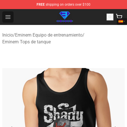
FREE
shipping on orders over $100
Eminem Store - Official Eminem Merchandise Shop
Open menu
Inicio
/
Eminem Equipo de entrenamiento
/
Eminem Tops de tanque