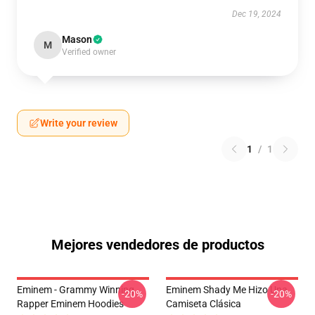
Dec 19, 2024
Mason
M
Verified owner
Write your review
1
/
1
Mejores vendedores de productos
Eminem - Grammy Winning
Eminem Shady Me Hizo Una
-20%
-20%
Rapper Eminem Hoodies
Camiseta Clásica