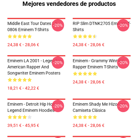
Mejores vendedores de productos
Middle East Tour Dates LA
RIP Slim DTNK2705 Eminem T-
-20%
-20%
0806 Eminem T-Shirts
Shirts
24,38 € - 28,06 €
24,38 € - 28,06 €
Eminem LA 2001 - Legendary
Eminem - Grammy Winning
-20%
-20%
American Rapper And
Rapper Eminem T-Shirts
Songwriter Eminem Posters
24,38 € - 28,06 €
18,21 € - 42,22 €
Eminem - Detroit Hip Hop
Eminem Shady Me Hizo Una
-20%
-20%
Legend Eminem Hoodies
Camiseta Clásica
39,51 € - 45,95 €
24,38 € - 28,06 €