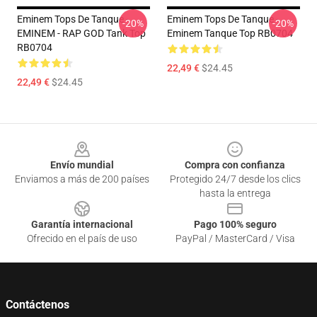
Eminem Tops De Tanque -
Eminem Tops De Tanque -
-20%
-20%
EMINEM - RAP GOD Tank Top
Eminem Tanque Top RB0704
RB0704
22,49 €
$24.45
22,49 €
$24.45
Footer
Envío mundial
Compra con confianza
Enviamos a más de 200 países
Protegido 24/7 desde los clics
hasta la entrega
Garantía internacional
Pago 100% seguro
Ofrecido en el país de uso
PayPal / MasterCard / Visa
Contáctenos