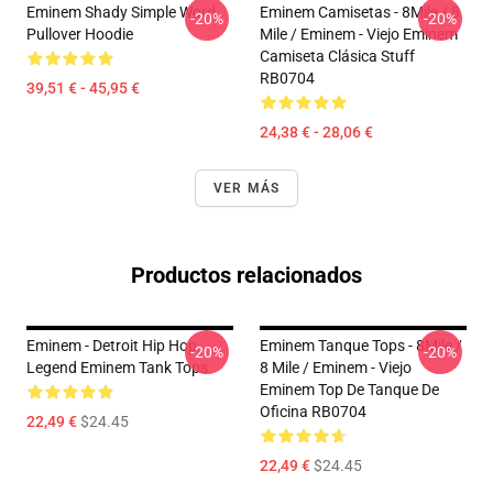
Eminem Shady Simple Word
Eminem Camisetas - 8Mile / 8
-20%
-20%
Pullover Hoodie
Mile / Eminem - Viejo Eminem
Camiseta Clásica Stuff
RB0704
39,51 € - 45,95 €
24,38 € - 28,06 €
VER MÁS
Productos relacionados
Eminem - Detroit Hip Hop
Eminem Tanque Tops - 8Mile /
-20%
-20%
Legend Eminem Tank Tops
8 Mile / Eminem - Viejo
Eminem Top De Tanque De
Oficina RB0704
22,49 €
$24.45
22,49 €
$24.45