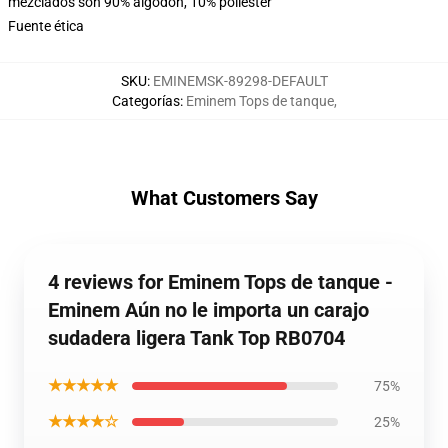
mezclados son 90% algodón, 10% poliéster
Fuente ética
SKU
:
EMINEMSK-89298-DEFAULT
Categorías
:
Eminem Tops de tanque
,
What Customers Say
4 reviews for Eminem Tops de tanque -
Eminem Aún no le importa un carajo
sudadera ligera Tank Top RB0704
★★★★★
75%
★★★★☆
25%