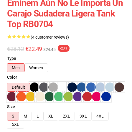
Eminem Aún No Le Importa Un
Carajo Sudadera Ligera Tank
Top RB0704
(4 customer reviews)
€28.12
€22.49
-20%
$24.45
Type
Men
Women
Color
Default
Size
S
M
L
XL
2XL
3XL
4XL
5XL