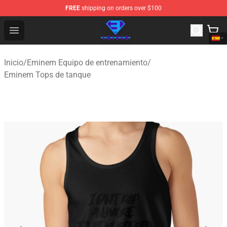
FREE
shipping on orders over $100
Eminem Store - Official Eminem Merchandise Shop
Open menu
Inicio
/
Eminem Equipo de entrenamiento
/
Eminem Tops de tanque