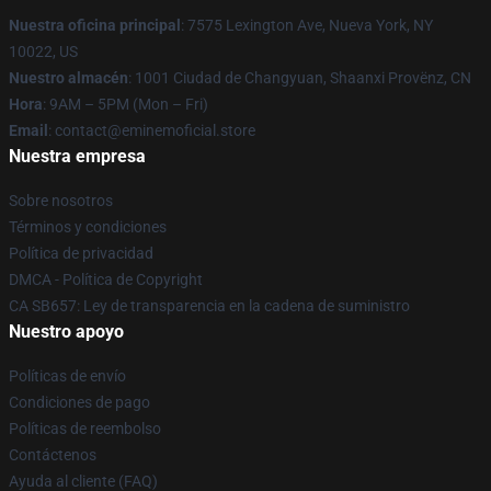
Nuestra oficina principal
: 7575 Lexington Ave, Nueva York, NY
10022, US
Nuestro almacén
: 1001 Ciudad de Changyuan, Shaanxi Provënz, CN
Hora
: 9AM – 5PM (Mon – Fri)
Email
: contact@eminemoficial.store
Nuestra empresa
Sobre nosotros
Términos y condiciones
Política de privacidad
DMCA - Política de Copyright
CA SB657: Ley de transparencia en la cadena de suministro
Nuestro apoyo
Políticas de envío
Condiciones de pago
Políticas de reembolso
Contáctenos
Ayuda al cliente (FAQ)