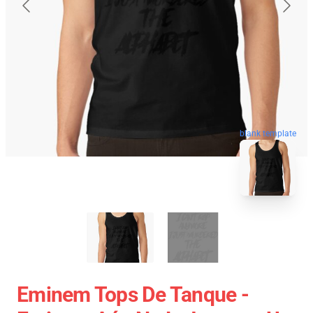
blank template
Eminem Tops De Tanque -