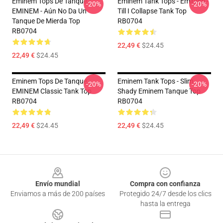
Eminem Tops De Tanque -
Eminem Tank Tops - Eminem -
-20%
-20%
EMINEM - Aún No Da Un
Till I Collapse Tank Top
Tanque De Mierda Top
RB0704
RB0704
22,49 €
$24.45
22,49 €
$24.45
Eminem Tops De Tanque -
Eminem Tank Tops - Slim
-20%
-20%
EMINEM Classic Tank Top
Shady Eminem Tanque Top
RB0704
RB0704
22,49 €
$24.45
22,49 €
$24.45
Footer
Envío mundial
Compra con confianza
Enviamos a más de 200 países
Protegido 24/7 desde los clics
hasta la entrega