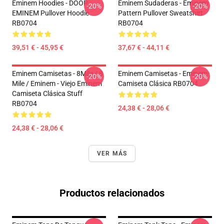
Eminem Hoodies - DOOP
Eminem Sudaderas - Eminem
-20%
-20%
EMINEM Pullover Hoodie
Pattern Pullover Sweatshirt
RB0704
RB0704
39,51 € - 45,95 €
37,67 € - 44,11 €
Eminem Camisetas - 8Mile / 8
Eminem Camisetas - Eminem
-20%
-20%
Mile / Eminem - Viejo Eminem
Camiseta Clásica RB0704
Camiseta Clásica Stuff
RB0704
24,38 € - 28,06 €
24,38 € - 28,06 €
VER MÁS
Productos relacionados