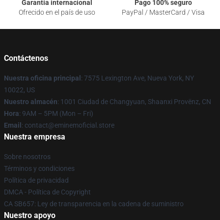
Garantía internacional
Pago 100% seguro
Ofrecido en el país de uso
PayPal / MasterCard / Visa
Contáctenos
Nuestra oficina principal
: 7575 Lexington Ave, Nueva York, NY
10022, US
Nuestro almacén
: 1001 Ciudad de Changyuan, Shaanxi Provënz, CN
Hora
: 9AM – 5PM (Mon – Fri)
Email
: contact@eminemoficial.store
Nuestra empresa
Sobre nosotros
Términos y condiciones
Política de privacidad
DMCA - Política de Copyright
CA SB657: Ley de transparencia en la cadena de suministro
Nuestro apoyo