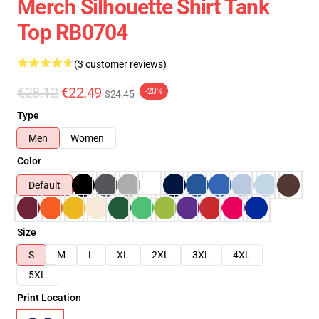
Merch Silhouette Shirt Tank
Top RB0704
(3 customer reviews)
€28.12
€22.49
-20%
$24.45
Type
Men
Women
Color
Default
Size
S
M
L
XL
2XL
3XL
4XL
5XL
Print Location