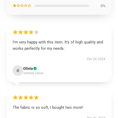
★☆☆☆☆
0%
I’m very happy with this item. It’s of high quality and
works perfectly for my needs.
Dec 24, 2024
Olivia
O
Verified owner
The fabric is so soft, I bought two more!