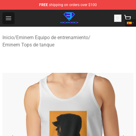
FREE
shipping on orders over $100
Eminem Store - Official Eminem Merchandise Shop
Open menu
Inicio
/
Eminem Equipo de entrenamiento
/
Eminem Tops de tanque