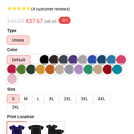
(4 customer reviews)
€47.09
€37.67
-20%
$40.95
Type
Unisex
Color
Default
Size
S
M
L
XL
2XL
3XL
4XL
5XL
Print Location