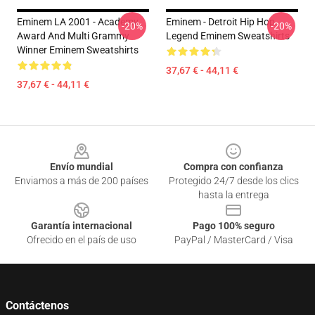
Eminem LA 2001 - Academy
Eminem - Detroit Hip Hop
-20%
-20%
Award And Multi Grammy
Legend Eminem Sweatshirts
Winner Eminem Sweatshirts
37,67 € - 44,11 €
37,67 € - 44,11 €
Footer
Envío mundial
Compra con confianza
Enviamos a más de 200 países
Protegido 24/7 desde los clics
hasta la entrega
Garantía internacional
Pago 100% seguro
Ofrecido en el país de uso
PayPal / MasterCard / Visa
Contáctenos