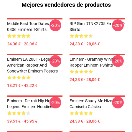
Mejores vendedores de productos
Middle East Tour Dates LA
RIP Slim DTNK2705 Eminem T-
-20%
-20%
0806 Eminem T-Shirts
Shirts
24,38 € - 28,06 €
24,38 € - 28,06 €
Eminem LA 2001 - Legendary
Eminem - Grammy Winning
-20%
-20%
American Rapper And
Rapper Eminem T-Shirts
Songwriter Eminem Posters
24,38 € - 28,06 €
18,21 € - 42,22 €
Eminem - Detroit Hip Hop
Eminem Shady Me Hizo Una
-20%
-20%
Legend Eminem Hoodies
Camiseta Clásica
39,51 € - 45,95 €
24,38 € - 28,06 €