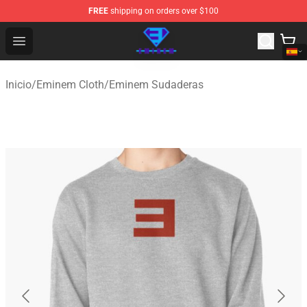
FREE
shipping on orders over $100
Eminem Store - Official Eminem Merchandise Shop
Open menu
Inicio
/
Eminem Cloth
/
Eminem Sudaderas