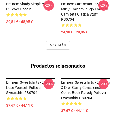
Eminem Shady Simple Word
Eminem Camisetas - 8Mile / 8
-20%
-20%
Pullover Hoodie
Mile / Eminem - Viejo Eminem
Camiseta Clásica Stuff
RB0704
39,51 € - 45,95 €
24,38 € - 28,06 €
VER MÁS
Productos relacionados
Eminem Sweatshirts - Eminem
Eminem Sweatshirts - Eminem
-20%
-20%
Lose Yourself Pullover
& Dre - Guilty Conscience
Sweatshirt RB0704
Comic Book Parody Pullover
Sweatshirt RB0704
37,67 € - 44,11 €
37,67 € - 44,11 €