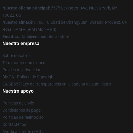
Nuestra oficina principal
: 7575 Lexington Ave, Nueva York, NY
10022, US
Nuestro almacén
: 1001 Ciudad de Changyuan, Shaanxi Provënz, CN
Hora
: 9AM – 5PM (Mon – Fri)
Email
: contact@eminemoficial.store
Nuestra empresa
Sobre nosotros
Términos y condiciones
Política de privacidad
DMCA - Política de Copyright
CA SB657: Ley de transparencia en la cadena de suministro
Nuestro apoyo
Políticas de envío
Condiciones de pago
Políticas de reembolso
Contáctenos
Ayuda al cliente (FAQ)