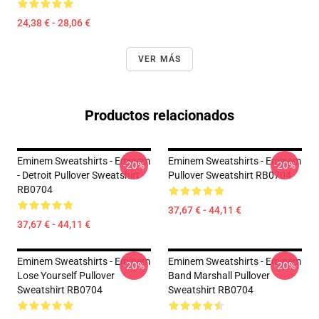
24,38 € - 28,06 €
VER MÁS
Productos relacionados
Eminem Sweatshirts - Eminem
Eminem Sweatshirts - Eminem
-20%
-20%
- Detroit Pullover Sweatshirt
Pullover Sweatshirt RB0704
RB0704
37,67 € - 44,11 €
37,67 € - 44,11 €
Eminem Sweatshirts - Eminem
Eminem Sweatshirts - Eminem
-20%
-20%
Lose Yourself Pullover
Band Marshall Pullover
Sweatshirt RB0704
Sweatshirt RB0704