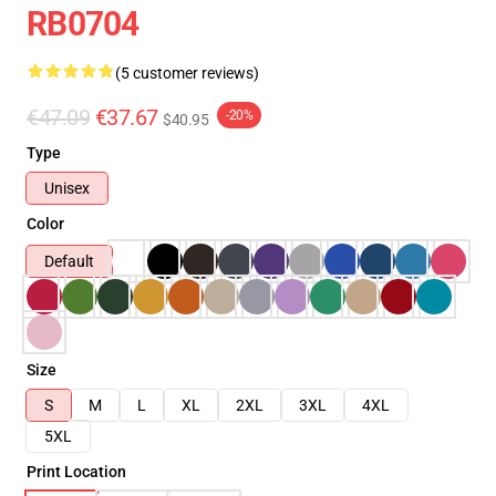
RB0704
(5 customer reviews)
€47.09
€37.67
-20%
$40.95
Type
Unisex
Color
Default
Size
S
M
L
XL
2XL
3XL
4XL
5XL
Print Location