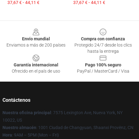
37,67 € - 44,11 €
37,67 € - 44,11 €
Footer
Envío mundial
Compra con confianza
Enviamos a más de 200 países
Protegido 24/7 desde los clics
hasta la entrega
Garantía internacional
Pago 100% seguro
Ofrecido en el país de uso
PayPal / MasterCard / Visa
Contáctenos
Nuestra oficina principal
: 7575 Lexington Ave, Nueva York, NY
10022, US
Nuestro almacén
: 1001 Ciudad de Changyuan, Shaanxi Provënz, CN
Hora
: 9AM – 5PM (Mon – Fri)