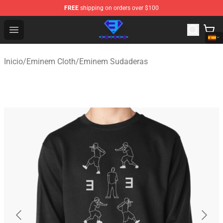
FREE
shipping on orders over $100
Eminem Store - Official Eminem Merchandise Shop
Open menu
Inicio
/
Eminem Cloth
/
Eminem Sudaderas