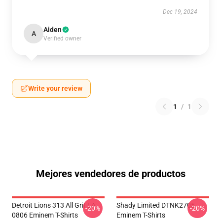
Dec 19, 2024
Aiden
A
Verified owner
Write your review
1
/
1
Mejores vendedores de productos
Detroit Lions 313 All Grit LA
Shady Limited DTNK2705
-20%
-20%
0806 Eminem T-Shirts
Eminem T-Shirts