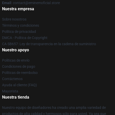
Email
: contact@eminemoficial.store
Nuestra empresa
Sobre nosotros
Términos y condiciones
Política de privacidad
DMCA - Política de Copyright
CA SB657: Ley de transparencia en la cadena de suministro
Nuestro apoyo
Políticas de envío
Condiciones de pago
Políticas de reembolso
Contáctenos
Ayuda al cliente (FAQ)
Mayorista
Nuestra tienda
Nuestro equipo de diseñadores ha creado una amplia variedad de
productos de alta calidad y hermosos sólo para usted. Ya sea que