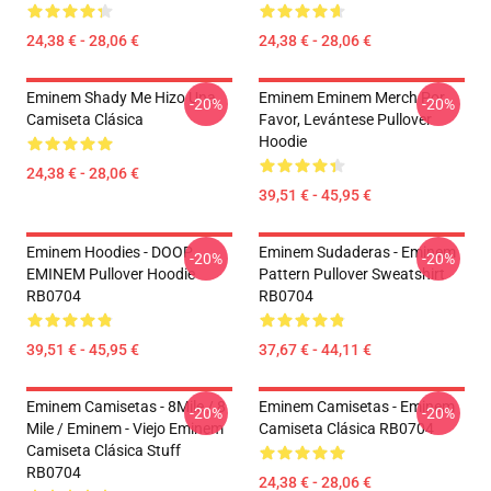
24,38 € - 28,06 €
24,38 € - 28,06 €
Eminem Shady Me Hizo Una
Eminem Eminem Merch Por
-20%
-20%
Camiseta Clásica
Favor, Levántese Pullover
Hoodie
24,38 € - 28,06 €
39,51 € - 45,95 €
Eminem Hoodies - DOOP
Eminem Sudaderas - Eminem
-20%
-20%
EMINEM Pullover Hoodie
Pattern Pullover Sweatshirt
RB0704
RB0704
39,51 € - 45,95 €
37,67 € - 44,11 €
Eminem Camisetas - 8Mile / 8
Eminem Camisetas - Eminem
-20%
-20%
Mile / Eminem - Viejo Eminem
Camiseta Clásica RB0704
Camiseta Clásica Stuff
RB0704
24,38 € - 28,06 €