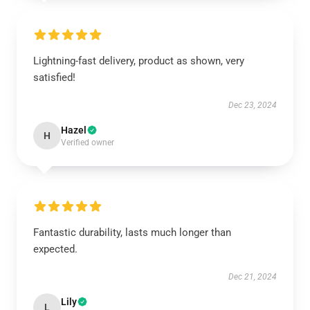
Lightning-fast delivery, product as shown, very
satisfied!
Dec 23, 2024
Hazel
H
Verified owner
Fantastic durability, lasts much longer than
expected.
Dec 21, 2024
Lily
L