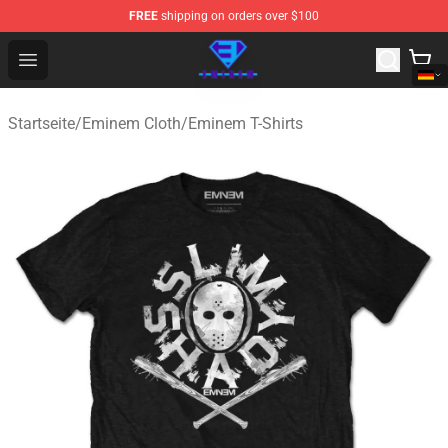
FREE
shipping on orders over $100
Eminem Store - Official Eminem Merchandise Shop
Open menu
Startseite
/
Eminem Cloth
/
Eminem T-Shirts