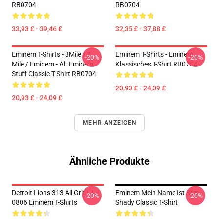
RB0704
RB0704
33,93 £ - 39,46 £
32,35 £ - 37,88 £
Eminem T-Shirts - 8Mile / 8
Eminem T-Shirts - Eminem
-20%
-20%
Mile / Eminem - Alt Eminem
Klassisches T-Shirt RB0704
Stuff Classic T-Shirt RB0704
20,93 £ - 24,09 £
20,93 £ - 24,09 £
MEHR ANZEIGEN
Ähnliche Produkte
Detroit Lions 313 All Grit LA
Eminem Mein Name Ist Slim
-20%
-20%
0806 Eminem T-Shirts
Shady Classic T-Shirt