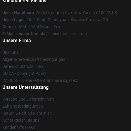
Kontaktieren Sie uns
Unser Hauptbüro
: 7575 Lexington Ave, New York, NY 10022, US
Unser Lager
: 1001 Stadt Changyuan, Shaanxi Provënz, CN
Geruch
: 9AM – 5PM (Mon – Fri)
E-Mail senden
: Kontakt@eminemoffiziell.store
Unsere Firma
Über uns
Allgemeine Geschäftsbedingungen
Datenschutzrichtlinien
DMCA - Copyright Policy
CA SB657: Lieferkettentransparenzgesetz
Unsere Unterstützung
Versand und Lieferrichtlinien
Zahlungsbedingungen
Return & Refund Richtlinien
Kontaktieren Sie uns
Kundenhilfe (FAQ)