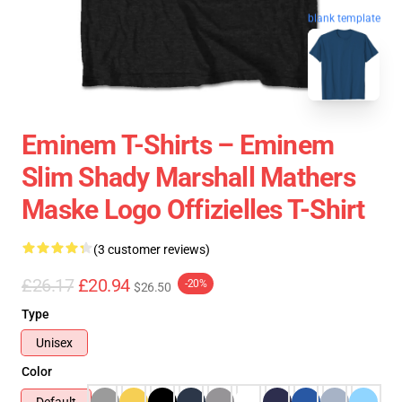
blank template
Eminem T-Shirts – Eminem
Slim Shady Marshall Mathers
Maske Logo Offizielles T-Shirt
(3 customer reviews)
£26.17
£20.94
-20%
$26.50
Type
Unisex
Color