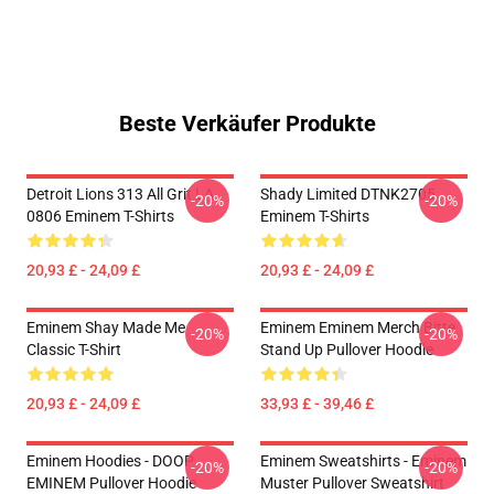
Beste Verkäufer Produkte
Detroit Lions 313 All Grit LA
Shady Limited DTNK2705
-20%
-20%
0806 Eminem T-Shirts
Eminem T-Shirts
20,93 £ - 24,09 £
20,93 £ - 24,09 £
Eminem Shay Made Me
Eminem Eminem Merch Bitte
-20%
-20%
Classic T-Shirt
Stand Up Pullover Hoodie
20,93 £ - 24,09 £
33,93 £ - 39,46 £
Eminem Hoodies - DOOP
Eminem Sweatshirts - Eminem
-20%
-20%
EMINEM Pullover Hoodie
Muster Pullover Sweatshirt