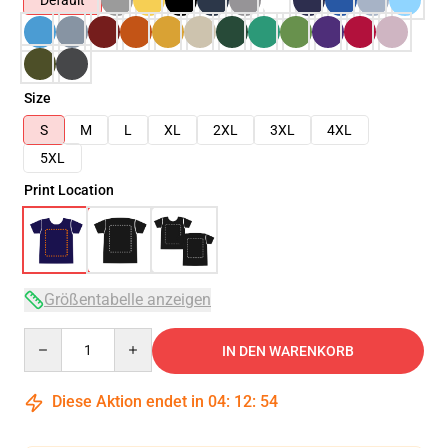
Default
Size
S
M
L
XL
2XL
3XL
4XL
5XL
Print Location
Größentabelle anzeigen
Quantity
IN DEN WARENKORB
Diese Aktion endet in
04
:
12
:
54