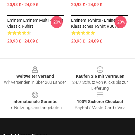
20,93 £ - 24,09 £
20,93 £ - 24,09 £
Eminem Eminem Multi Frames
Eminem T-Shirts - Eminem
-20%
-20%
Classic T-Shirt
Klassisches T-Shirt RB0704
20,93 £ - 24,09 £
20,93 £ - 24,09 £
Footer
Weltweiter Versand
Kaufen Sie mit Vertrauen
Wir versenden in über 200 Länder
24/7 Schutz von Klicks bis zur
Lieferung
Internationale Garantie
100% Sicherer Checkout
Im Nutzungsland angeboten
PayPal / MasterCard / Visa