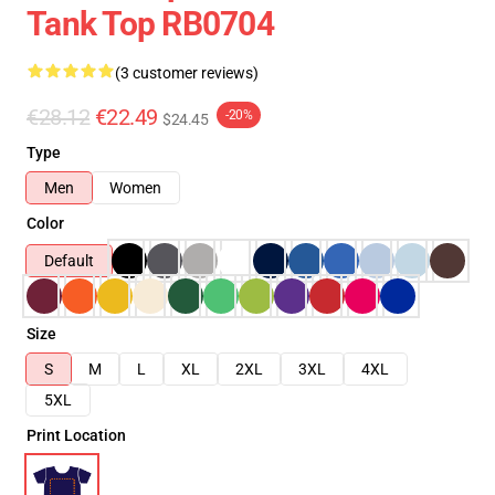
Tank Top RB0704
(3 customer reviews)
€28.12
€22.49
-20%
$24.45
Type
Men
Women
Color
Default
Size
S
M
L
XL
2XL
3XL
4XL
5XL
Print Location