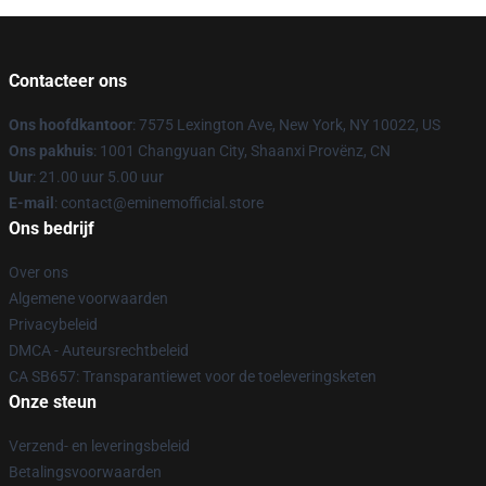
Contacteer ons
Ons hoofdkantoor
: 7575 Lexington Ave, New York, NY 10022, US
Ons pakhuis
: 1001 Changyuan City, Shaanxi Provënz, CN
Uur
: 21.00 uur 5.00 uur
E-mail
: contact@eminemofficial.store
Ons bedrijf
Over ons
Algemene voorwaarden
Privacybeleid
DMCA - Auteursrechtbeleid
CA SB657: Transparantiewet voor de toeleveringsketen
Onze steun
Verzend- en leveringsbeleid
Betalingsvoorwaarden