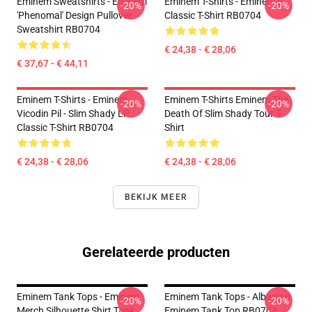
Eminem Sweatshirts - Eminem
Eminem T-Shirts - Eminem E
-20%
-20%
'Phenomal' Design Pullover
Classic T-Shirt RB0704
Sweatshirt RB0704
€ 24,38 - € 28,06
€ 37,67 - € 44,11
Eminem T-Shirts - Eminem
Eminem T-Shirts Eminem The
-20%
-20%
Vicodin Pil - Slim Shady LP
Death Of Slim Shady Tour T-
Classic T-Shirt RB0704
Shirt
€ 24,38 - € 28,06
€ 24,38 - € 28,06
BEKIJK MEER
Gerelateerde producten
Eminem Tank Tops - Eminem
Eminem Tank Tops - Albanian
-20%
-20%
Merch Silhouette Shirt Tank
Eminem Tank Top RB0704