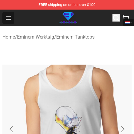
FREE
shipping on orders over $100
Eminem Store - Official Eminem Merchandise Shop
Open menu
Home
/
Eminem Werktuig
/
Eminem Tanktops