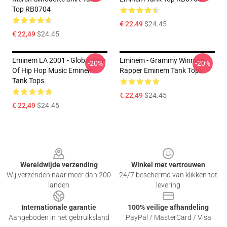
Top RB0704
€ 22,49
$24.45
€ 22,49
$24.45
Eminem LA 2001 - Global Icon
Eminem - Grammy Winning
-20%
-20%
Of Hip Hop Music Eminem
Rapper Eminem Tank Tops
Tank Tops
€ 22,49
$24.45
€ 22,49
$24.45
Footer
Wereldwijde verzending
Winkel met vertrouwen
Wij verzenden naar meer dan 200
24/7 beschermd van klikken tot
landen
levering
Internationale garantie
100% veilige afhandeling
Aangeboden in het gebruiksland
PayPal / MasterCard / Visa