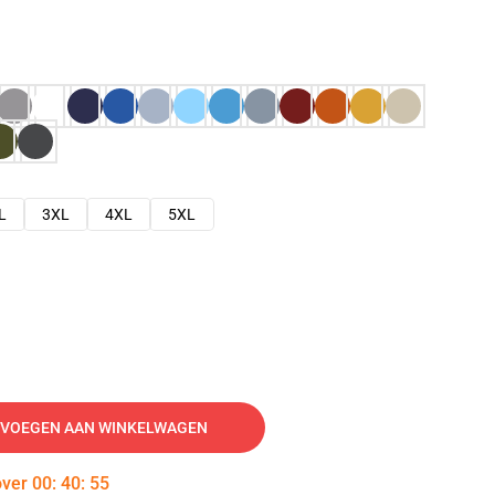
L
3XL
4XL
5XL
VOEGEN AAN WINKELWAGEN
over
00
:
40
:
54