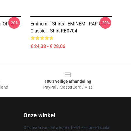
-20%
-20%
n Of Hip
Eminem T-Shirts - EMINEM - RAP GOD
Classic T-Shirt RB0704
€ 24,38 - € 28,06
e
100% veilige afhandeling
sland
PayPal / MasterCard / Visa
Onze winkel
Ons team van ontwerpers heeft een breed scala