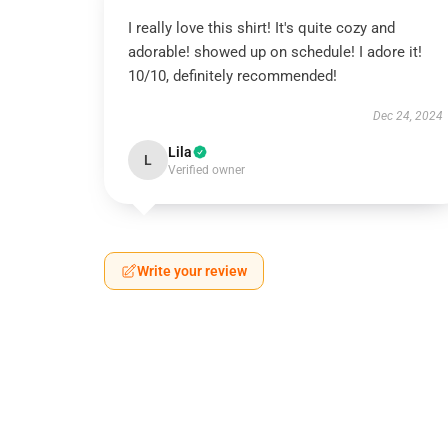
I really love this shirt! It's quite cozy and
adorable! showed up on schedule! I adore it!
10/10, definitely recommended!
Dec 24, 2024
Lila
L
Verified owner
Write your review