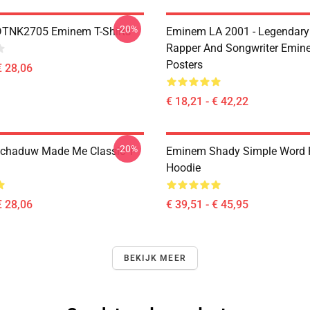
-20%
DTNK2705 Eminem T-Shirts
Eminem LA 2001 - Legendary
Rapper And Songwriter Emin
Posters
€ 28,06
€ 18,21 - € 42,22
-20%
chaduw Made Me Classic T-
Eminem Shady Simple Word P
Hoodie
€ 28,06
€ 39,51 - € 45,95
BEKIJK MEER