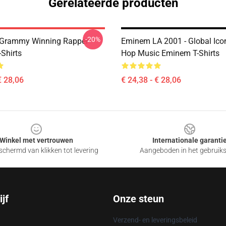
Gerelateerde producten
-20%
 Grammy Winning Rapper
Eminem LA 2001 - Global Ico
Shirts
Hop Music Eminem T-Shirts
€ 28,06
€ 24,38 - € 28,06
Winkel met vertrouwen
Internationale garanti
chermd van klikken tot levering
Aangeboden in het gebruik
jf
Onze steun
Verzend- en leveringsbeleid