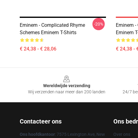
-20%
Eminem - Complicated Rhyme
Eminem -
Schemes Eminem T-Shirts
Eminem T-
€ 24,38 - € 28,06
€ 24,38 - 
Footer
Wereldwijde verzending
Wij verzenden naar meer dan 200 landen
24/7 bes
Contacteer ons
Ons bedri
Ons hoofdkantoor
: 7575 Lexington Ave, New
Over ons