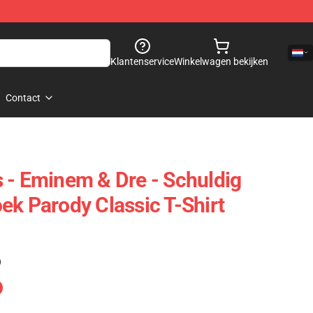
Klantenservice
Winkelwagen bekijken
Contact
 - Eminem & Dre - Schuldig
ek Parody Classic T-Shirt
)