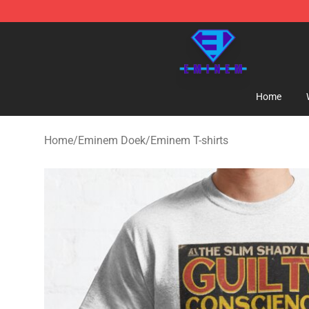
Eminem Store - Official Eminem Merchandise Shop
Home
Home
/
Eminem Doek
/
Eminem T-shirts