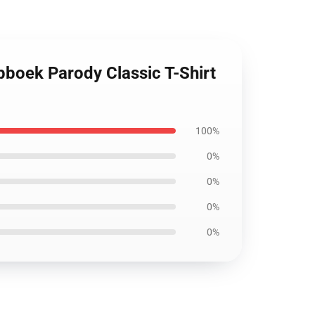
pboek Parody Classic T-Shirt
100%
0%
0%
0%
0%