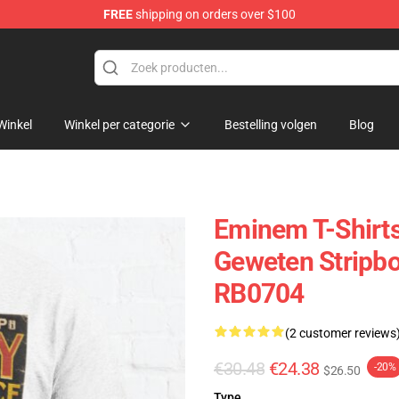
FREE
shipping on orders over $100
Winkel
Winkel per categorie
Bestelling volgen
Blog
Eminem T-Shirts
Geweten Stripbo
RB0704
(2 customer reviews
€30.48
€24.38
-20%
$26.50
Type