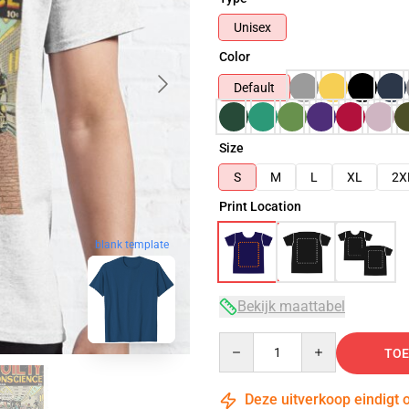
Unisex
Color
Default
Size
S
M
L
XL
2X
Print Location
blank template
Bekijk maattabel
Quantity
TOE
Deze uitverkoop eindigt 