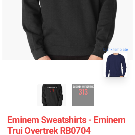
blank template
Eminem Sweatshirts - Eminem
Trui Overtrek RB0704