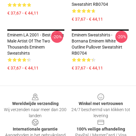
Sweatshirt RB0704
€ 37,67 - € 44,11
€ 37,67 - € 44,11
Eminem LA 2001 - Best Selling
Eminem Sweatshirts -
-20%
-20%
Male Artist Of The Two
Bornana Eminem White
Thousands Eminem
Outline Pullover Sweatshirt
Sweatshirts
RB0704
€ 37,67 - € 44,11
€ 37,67 - € 44,11
Footer
Wereldwijde verzending
Winkel met vertrouwen
Wij verzenden naar meer dan 200
24/7 beschermd van klikken tot
landen
levering
Internationale garantie
100% veilige afhandeling
Aangeboden in het gebruiksland
PayPal / MasterCard / Visa