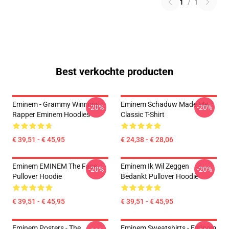
1
/
1
Best verkochte producten
Eminem - Grammy Winning
Eminem Schaduw Made Me
-20%
-20%
Rapper Eminem Hoodies
Classic T-Shirt
€ 39,51 - € 45,95
€ 24,38 - € 28,06
Eminem EMINEM The Face
Eminem Ik Wil Zeggen
-20%
-20%
Pullover Hoodie
Bedankt Pullover Hoodie
€ 39,51 - € 45,95
€ 39,51 - € 45,95
Eminem Posters - The
Eminem Sweatshirts - Eminem