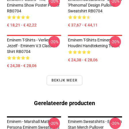
-20%
-20%
Eminems Show Poster Poster
'Phenomal' Design Pullover
RB0704
Sweatshirt RB0704
€ 18,21 - € 42,22
€ 37,67 - € 44,11
Eminem T-Shirts - Verlies
Eminem T-Shirts Eminem
-20%
-20%
Jezelf - Eminem V.3 Classic T-
Houdini Handtekening T-Shirt
Shirt RB0704
€ 24,38 - € 28,06
€ 24,38 - € 28,06
BEKIJK MEER
Gerelateerde producten
Eminem - Marshall Mathers'
Eminem Sweatshirts - Eminem
-20%
-20%
Persona Eminem Sweatshirts
Stan Merch Pullover