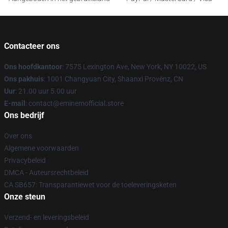
Contacteer ons
Ons hoofdkantoor
: 7575 Lexington Ave, New York, NY 10022, US
Ons pakhuis
: 1001 Changyuan City, Shaanxi Provënz, CN
Uur
: 21.00 uur 5.00 uur
E-mail
: contact@eminemofficial.store
Ons bedrijf
Over ons
Algemene voorwaarden
Privacybeleid
DMCA - Auteursrechtbeleid
CA SB657: Transparantiewet voor de toeleveringsketen
Onze steun
Verzend- en leveringsbeleid