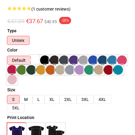
(1 customer reviews)
€47.09
€37.67
-20%
$40.95
Type
Unisex
Color
Default
Size
S
M
L
XL
2XL
3XL
4XL
5XL
Print Location