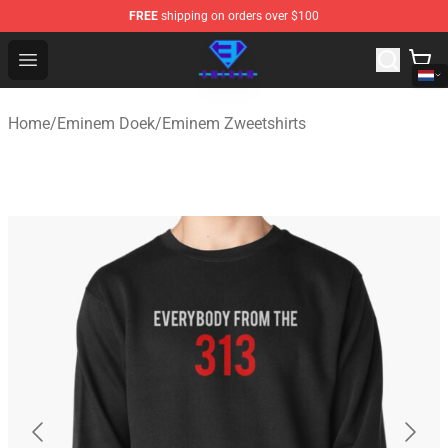
FREE
shipping on orders over $100
Eminem Store - Official Eminem Merchandise Shop
Open menu
Home
/
Eminem Doek
/
Eminem Zweetshirts