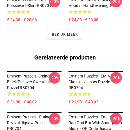
-20%
-20%
Klassieke T-Shirt RB0704
Houdini Handtekening T-Shirt
€ 24,38 - € 28,06
€ 24,38 - € 28,06
BEKIJK MEER
Gerelateerde producten
Eminem Puzzels. Eminem
Eminem Puzzles - EMINEM
-20%
-20%
Black Pullover Sweatshirt
Classic . Jigsaw Puzzle
Puzzel RB0704
RB0704
€ 21,98 - € 40,02
€ 21,98 - € 40,02
Eminem Puzzles - Eminem
Eminem Puzzles - Eminem
-20%
-20%
Revival Jigsaw Puzzle
Rap God But With Spongebob
RB0704
Music - QR Code Jigsaw