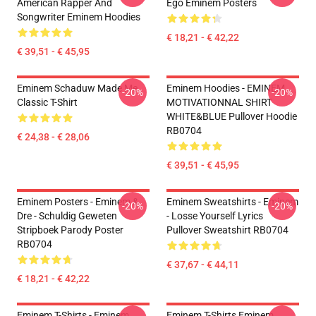
American Rapper And
Ego Eminem Posters
Songwriter Eminem Hoodies
€ 18,21 - € 42,22
€ 39,51 - € 45,95
Eminem Schaduw Made Me
Eminem Hoodies - EMINEM
-20%
-20%
Classic T-Shirt
MOTIVATIONNAL SHIRT
WHITE&BLUE Pullover Hoodie
RB0704
€ 24,38 - € 28,06
€ 39,51 - € 45,95
Eminem Posters - Eminem &
Eminem Sweatshirts - Eminem
-20%
-20%
Dre - Schuldig Geweten
- Losse Yourself Lyrics
Stripboek Parody Poster
Pullover Sweatshirt RB0704
RB0704
€ 37,67 - € 44,11
€ 18,21 - € 42,22
Eminem T-Shirts - Eminem
Eminem T-Shirts Eminem