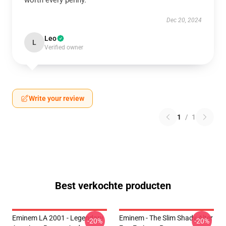
worth every penny.
Dec 20, 2024
Leo
L
Verified owner
Write your review
1
/
1
Best verkochte producten
Eminem LA 2001 - Legendary
Eminem - The Slim Shady Alter
-20%
-20%