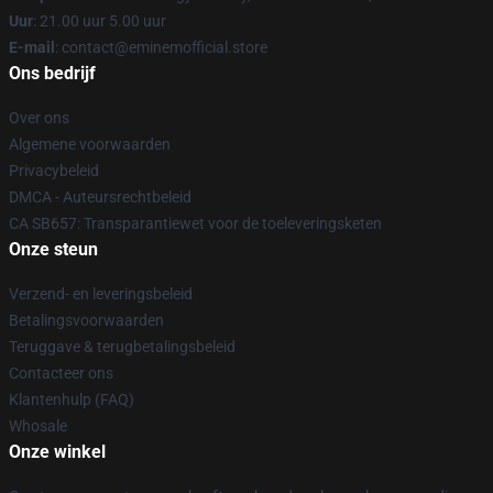
Uur
: 21.00 uur 5.00 uur
E-mail
: contact@eminemofficial.store
Ons bedrijf
Over ons
Algemene voorwaarden
Privacybeleid
DMCA - Auteursrechtbeleid
CA SB657: Transparantiewet voor de toeleveringsketen
Onze steun
Verzend- en leveringsbeleid
Betalingsvoorwaarden
Teruggave & terugbetalingsbeleid
Contacteer ons
Klantenhulp (FAQ)
Whosale
Onze winkel