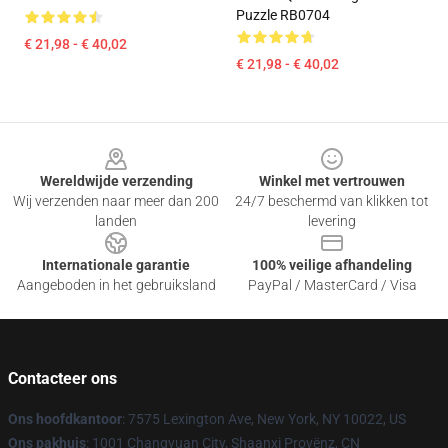
Puzzle RB0704
€ 21,98 - € 40,02
€ 21,98 - € 40,02
Footer
Wereldwijde verzending
Winkel met vertrouwen
Wij verzenden naar meer dan 200
24/7 beschermd van klikken tot
landen
levering
Internationale garantie
100% veilige afhandeling
Aangeboden in het gebruiksland
PayPal / MasterCard / Visa
Contacteer ons
Ons hoofdkantoor
: 7575 Lexington Ave, New York, NY 10022, US
Ons pakhuis
: 1001 Changyuan City, Shaanxi Provënz, CN