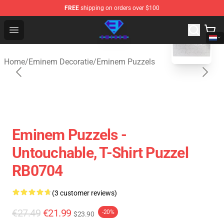
FREE
shipping on orders over $100
blank template
Eminem Store - Official Eminem Merchandise Shop
Open menu
Home
/
Eminem Decoratie
/
Eminem Puzzels
Eminem Puzzels -
Untouchable, T-Shirt Puzzel
RB0704
(3 customer reviews)
€27.49
€21.99
-20%
$23.90