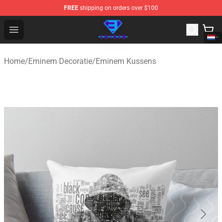
FREE
shipping on orders over $100
Eminem Store - Official Eminem Merchandise Shop
Open menu
Home
/
Eminem Decoratie
/
Eminem Kussens