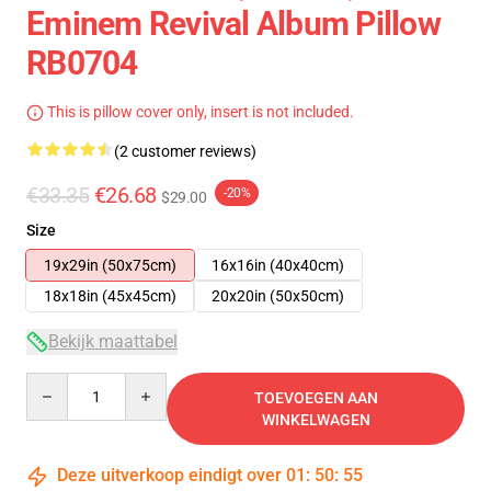
Eminem Revival Album Pillow
RB0704
This is pillow cover only, insert is not included.
(2 customer reviews)
€33.35
€26.68
-20%
$29.00
Size
19x29in (50x75cm)
16x16in (40x40cm)
18x18in (45x45cm)
20x20in (50x50cm)
Bekijk maattabel
Quantity
TOEVOEGEN AAN
WINKELWAGEN
Deze uitverkoop eindigt over
01
:
50
:
54