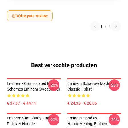
Write your review
1
/
1
Best verkochte producten
Eminem - Complicated Rhyme
Eminem Schaduw Made Me
-20%
-20%
Schemes Eminem Sweatshirts
Classic T-Shirt
€ 37,67 - € 44,11
€ 24,38 - € 28,06
Eminem Slim Shady Eminem
Eminem Hoodies -
-20%
-20%
Pullover Hoodie
Handtekening: Eminem