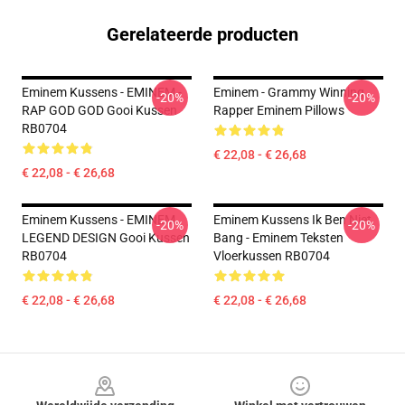
Gerelateerde producten
Eminem Kussens - EMINEM -
Eminem - Grammy Winning
-20%
-20%
RAP GOD GOD Gooi Kussen
Rapper Eminem Pillows
RB0704
€ 22,08 - € 26,68
€ 22,08 - € 26,68
Eminem Kussens - EMINEM
Eminem Kussens Ik Ben Niet
-20%
-20%
LEGEND DESIGN Gooi Kussen
Bang - Eminem Teksten
RB0704
Vloerkussen RB0704
€ 22,08 - € 26,68
€ 22,08 - € 26,68
Footer