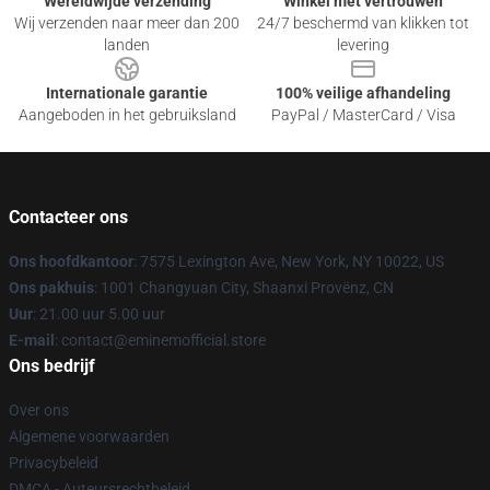
Wereldwijde verzending
Winkel met vertrouwen
Wij verzenden naar meer dan 200
24/7 beschermd van klikken tot
landen
levering
Internationale garantie
100% veilige afhandeling
Aangeboden in het gebruiksland
PayPal / MasterCard / Visa
Contacteer ons
Ons hoofdkantoor
: 7575 Lexington Ave, New York, NY 10022, US
Ons pakhuis
: 1001 Changyuan City, Shaanxi Provënz, CN
Uur
: 21.00 uur 5.00 uur
E-mail
: contact@eminemofficial.store
Ons bedrijf
Over ons
Algemene voorwaarden
Privacybeleid
DMCA - Auteursrechtbeleid