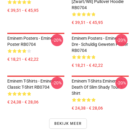
[Zwart/Wit] Pullover Hoodie
RB0704
€ 39,51 - € 45,95
€ 39,51 - € 45,95
Eminem Posters - Eminem
Eminem Posters - Eminem &
-20%
-20%
Poster RB0704
Dre - Schuldig Geweten Poster
RB0704
€ 18,21 - € 42,22
€ 18,21 - € 42,22
Eminem T-Shirts - Eminem E
Eminem T-Shirts Eminem The
-20%
-20%
Classic T-Shirt RB0704
Death Of Slim Shady Tour T-
Shirt
€ 24,38 - € 28,06
€ 24,38 - € 28,06
BEKIJK MEER