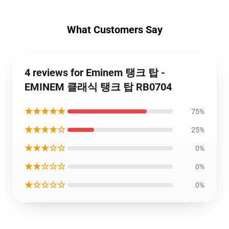
What Customers Say
4 reviews for Eminem 탱크 탑 -
EMINEM 클래식 탱크 탑 RB0704
★★★★★
75%
★★★★☆
25%
★★★☆☆
0%
★★☆☆☆
0%
★☆☆☆☆
0%