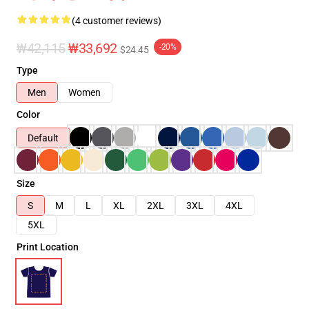
(4 customer reviews)
₩42,115
₩33,692
-20%
$24.45
Type
Men
Women
Color
Default
Size
S
M
L
XL
2XL
3XL
4XL
5XL
Print Location