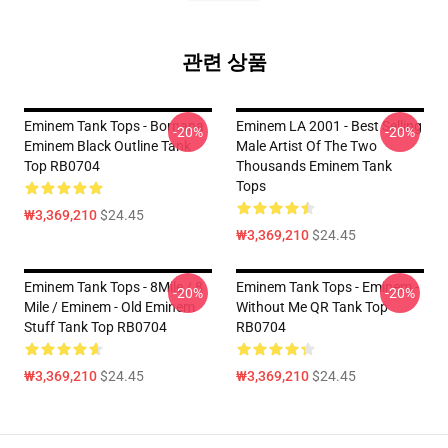
관련 상품
Eminem Tank Tops - Bornana
Eminem LA 2001 - Best Selling
-20%
-20%
Eminem Black Outline Tank
Male Artist Of The Two
Top RB0704
Thousands Eminem Tank
Tops
₩3,369,210
$24.45
₩3,369,210
$24.45
Eminem Tank Tops - 8Mile / 8
Eminem Tank Tops - Eminem -
-20%
-20%
Mile / Eminem - Old Eminem
Without Me QR Tank Top
Stuff Tank Top RB0704
RB0704
₩3,369,210
$24.45
₩3,369,210
$24.45
Footer