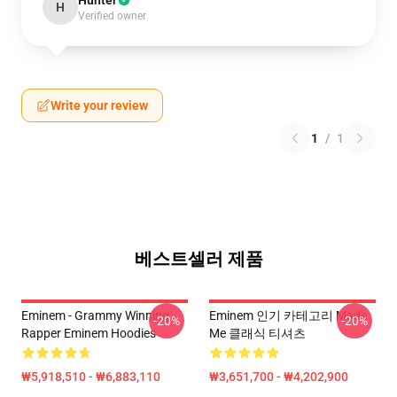
Hunter
H
Verified owner
Write your review
1
/
1
베스트셀러 제품
Eminem - Grammy Winning
Eminem 인기 카테고리 Made
-20%
-20%
Rapper Eminem Hoodies
Me 클래식 티셔츠
₩5,918,510 - ₩6,883,110
₩3,651,700 - ₩4,202,900