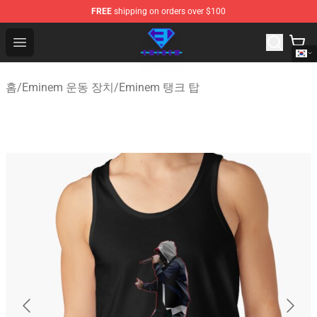
FREE
shipping on orders over $100
Eminem Store - Official Eminem Merchandise Shop
Open menu
홈
/
Eminem 운동 장치
/
Eminem 탱크 탑