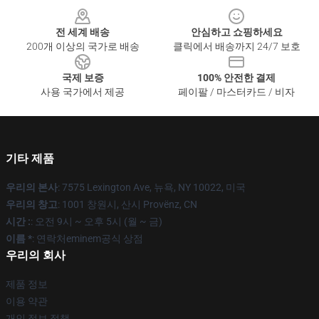
전 세계 배송
안심하고 쇼핑하세요
200개 이상의 국가로 배송
클릭에서 배송까지 24/7 보호
국제 보증
100% 안전한 결제
사용 국가에서 제공
페이팔 / 마스터카드 / 비자
기타 제품
우리의 본사
: 7575 Lexington Ave, 뉴욕, NY 10022, 미국
우리의 창고
: 1001 창원시, 산시 Provënz, CN
시간 :
: 오전 9시 ~ 오후 5시 (월 ~ 금)
이름 *
: 연락처eminem공식 상점
우리의 회사
제품 정보
이용 약관
개인 정보 정책