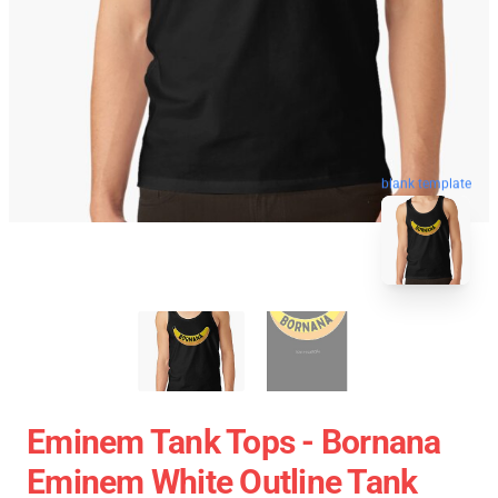
blank template
Eminem Tank Tops - Bornana
Eminem White Outline Tank