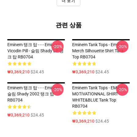
더 보기
관련 상품
Eminem 탱크 탑 - - - Eminem
Eminem Tank Tops - Eminem
-20%
-20%
Vicodin Pill - 슬림 Shady LP 탱
Merch Silhouette Shirt Tank
크 탑 RB0704
Top RB0704
₩3,369,210
$24.45
₩3,369,210
$24.45
Eminem 탱크 탑 - - - Eminem
Eminem Tank Tops - EMINEM
-20%
-20%
슬림 Shady 2002 탱크 탑
MOTIVATIONNAL SHIRT
RB0704
WHITE&BLUE Tank Top
RB0704
₩3,369,210
$24.45
₩3,369,210
$24.45