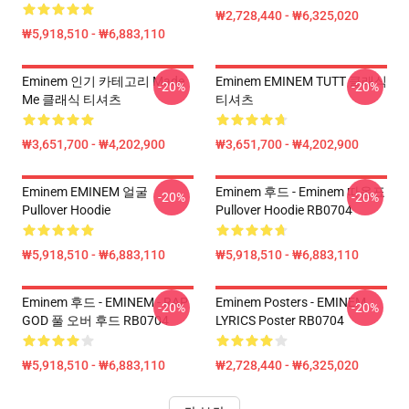
₩2,728,440 - ₩6,325,020
₩5,918,510 - ₩6,883,110
Eminem 인기 카테고리 Made
Eminem EMINEM TUTT 클래식
-20%
-20%
Me 클래식 티셔츠
티셔츠
₩3,651,700 - ₩4,202,900
₩3,651,700 - ₩4,202,900
Eminem EMINEM 얼굴
Eminem 후드 - Eminem 따옴표
-20%
-20%
Pullover Hoodie
Pullover Hoodie RB0704
₩5,918,510 - ₩6,883,110
₩5,918,510 - ₩6,883,110
Eminem 후드 - EMINEM - RAP
Eminem Posters - EMINEM
-20%
-20%
GOD 풀 오버 후드 RB0704
LYRICS Poster RB0704
₩5,918,510 - ₩6,883,110
₩2,728,440 - ₩6,325,020