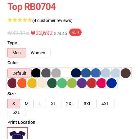
Top RB0704
(4 customer reviews)
₩42,115
₩33,692
-20%
$24.45
Type
Men
Women
Color
Default
Size
S
M
L
XL
2XL
3XL
4XL
5XL
Print Location