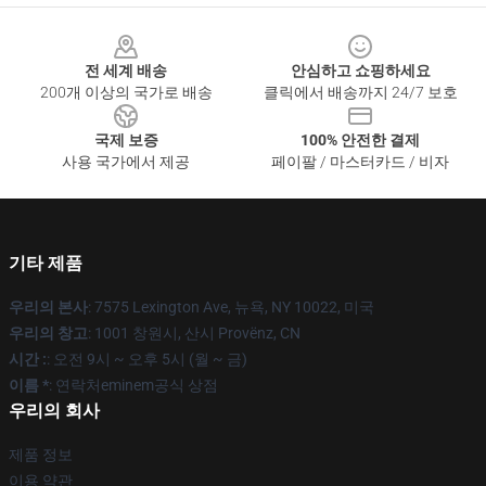
Footer
전 세계 배송
안심하고 쇼핑하세요
200개 이상의 국가로 배송
클릭에서 배송까지 24/7 보호
국제 보증
100% 안전한 결제
사용 국가에서 제공
페이팔 / 마스터카드 / 비자
기타 제품
우리의 본사
: 7575 Lexington Ave, 뉴욕, NY 10022, 미국
우리의 창고
: 1001 창원시, 산시 Provënz, CN
시간 :
: 오전 9시 ~ 오후 5시 (월 ~ 금)
이름 *
: 연락처eminem공식 상점
우리의 회사
제품 정보
이용 약관