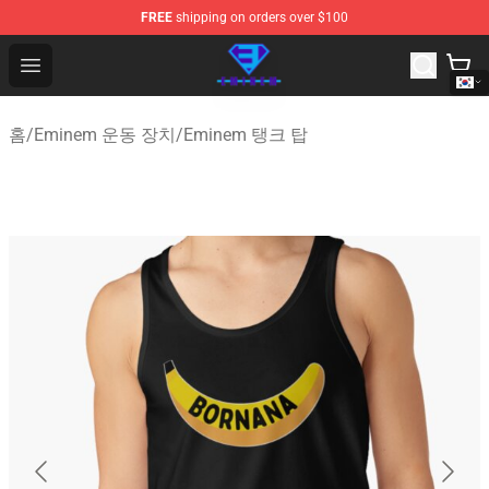
FREE
shipping on orders over $100
Eminem Store - Official Eminem Merchandise Shop
Open menu
홈
/
Eminem 운동 장치
/
Eminem 탱크 탑