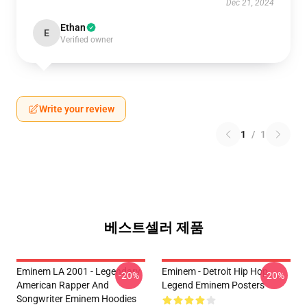
Dec 21, 2024
Ethan
E
Verified owner
Write your review
1
/
1
베스트셀러 제품
Eminem LA 2001 - Legendary
Eminem - Detroit Hip Hop
-20%
-20%
American Rapper And
Legend Eminem Posters
Songwriter Eminem Hoodies