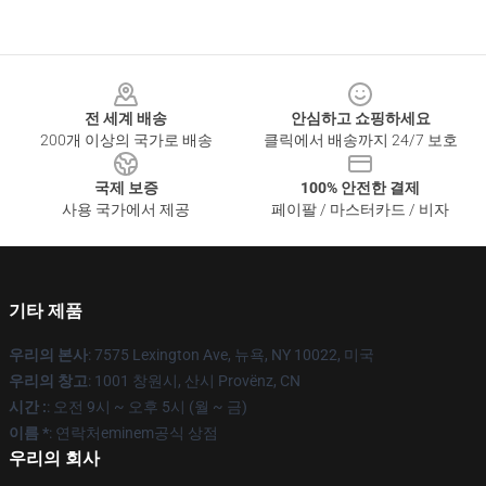
Footer
전 세계 배송
안심하고 쇼핑하세요
200개 이상의 국가로 배송
클릭에서 배송까지 24/7 보호
국제 보증
100% 안전한 결제
사용 국가에서 제공
페이팔 / 마스터카드 / 비자
기타 제품
우리의 본사
: 7575 Lexington Ave, 뉴욕, NY 10022, 미국
우리의 창고
: 1001 창원시, 산시 Provënz, CN
시간 :
: 오전 9시 ~ 오후 5시 (월 ~ 금)
이름 *
: 연락처eminem공식 상점
우리의 회사