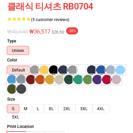
클래식 티셔츠 RB0704
(5 customer reviews)
₩45,646
₩36,517
-20%
$26.50
Type
Unisex
Color
Default
Size
S
M
L
XL
2XL
3XL
4XL
5XL
Print Location