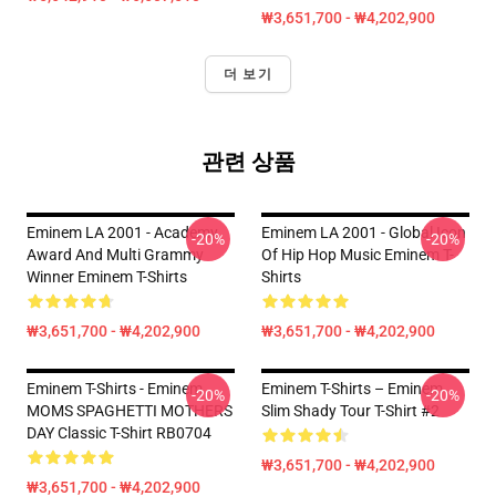
₩3,651,700 - ₩4,202,900
더 보기
관련 상품
Eminem LA 2001 - Academy
Eminem LA 2001 - Global Icon
-20%
-20%
Award And Multi Grammy
Of Hip Hop Music Eminem T-
Winner Eminem T-Shirts
Shirts
₩3,651,700 - ₩4,202,900
₩3,651,700 - ₩4,202,900
Eminem T-Shirts - Eminem
Eminem T-Shirts – Eminem
-20%
-20%
MOMS SPAGHETTI MOTHERS
Slim Shady Tour T-Shirt #2
DAY Classic T-Shirt RB0704
₩3,651,700 - ₩4,202,900
₩3,651,700 - ₩4,202,900