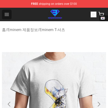
FREE
shipping on orders over $100
Eminem Store - Official Eminem Merchandise Shop
Open menu
홈
/
Eminem 제품정보
/
Eminem T-셔츠