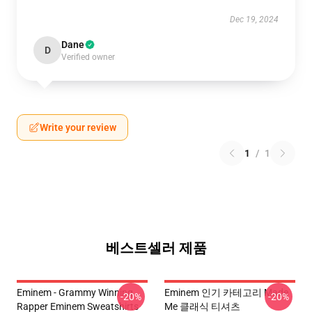
Dec 19, 2024
Dane
D
Verified owner
Write your review
1
/
1
베스트셀러 제품
Eminem - Grammy Winning
Eminem 인기 카테고리 Made
-20%
-20%
Rapper Eminem Sweatshirts
Me 클래식 티셔츠