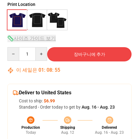
Print Location
사이즈 가이드 보기
Quantity
장바구니에 추가
이 세일은
01
:
08
:
54
Deliver to United States
Cost to ship:
$6.99
Standard - Order today to get by
Aug. 16 - Aug. 23
Production
Shipping
Delivered
Today
Aug. 12
Aug. 16 - Aug. 23