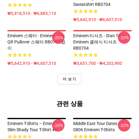
Sweatshirt RB0704
₩5,918,510 - ₩6,883,110
₩5,642,910 - ₩6,607,510
Eminem 스웨터 - Eminem - Me
Eminem 티셔츠 - Stan Tape
-20%
-20%
QR Pullover 스웨터 RB0704 없
Eminem 클래식 티셔츠
이
RB0704
₩5,642,910 - ₩6,607,510
₩3,651,700 - ₩4,202,900
더 보기
관련 상품
Eminem T-Shirts – Eminem
Middle East Tour Dates LA
-20%
-20%
Slim Shady Tour T-Shirt #2
0806 Eminem T-Shirts