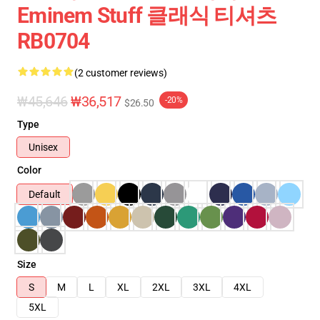
Eminem Stuff 클래식 티셔츠
RB0704
(2 customer reviews)
₩45,646
₩36,517
-20%
$26.50
Type
Unisex
Color
Default
Size
S
M
L
XL
2XL
3XL
4XL
5XL