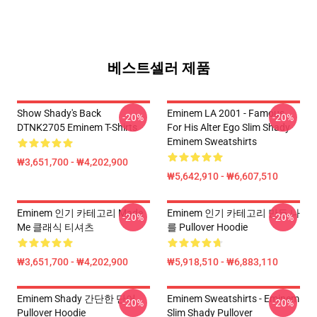
베스트셀러 제품
Show Shady's Back
Eminem LA 2001 - Famous
-20%
-20%
DTNK2705 Eminem T-Shirts
For His Alter Ego Slim Shady
Eminem Sweatshirts
₩3,651,700 - ₩4,202,900
₩5,642,910 - ₩6,607,510
Eminem 인기 카테고리 Made
Eminem 인기 카테고리 만든 나
-20%
-20%
Me 클래식 티셔츠
를 Pullover Hoodie
₩3,651,700 - ₩4,202,900
₩5,918,510 - ₩6,883,110
Eminem Shady 간단한 단어
Eminem Sweatshirts - Eminem
-20%
-20%
Pullover Hoodie
Slim Shady Pullover