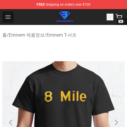
FREE
shipping on orders over $100
Eminem Store - Official Eminem Merchandise Shop
Open menu
홈
/
Eminem 제품정보
/
Eminem T-셔츠