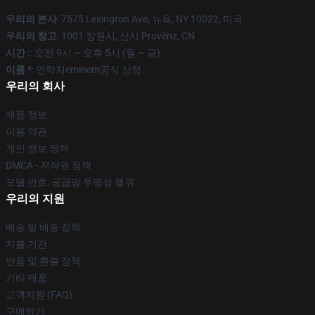
우리의 본사
: 7575 Lexington Ave, 뉴욕, NY 10022, 미국
우리의 창고
: 1001 창원시, 산시 Provënz, CN
시간 :
: 오전 9시 ~ 오후 5시 (월 ~ 금)
이름 *
: 연락처eminem공식 상점
우리의 회사
제품 정보
이용 약관
개인 정보 정책
DMCA - 저작권 정책
모델 번호: 공급망 투명성 행위
우리의 지원
배송 및 배송 정책
지불 기간
반품 및 환불 정책
기타 제품
고객지원 (FAQ)
구매하기