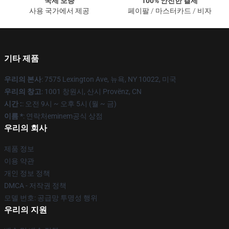
국제 보증
100% 안전한 결제
사용 국가에서 제공
페이팔 / 마스터카드 / 비자
기타 제품
우리의 본사
: 7575 Lexington Ave, 뉴욕, NY 10022, 미국
우리의 창고
: 1001 창원시, 산시 Provënz, CN
시간 :
: 오전 9시 ~ 오후 5시 (월 ~ 금)
이름 *
: 연락처eminem공식 상점
우리의 회사
제품 정보
이용 약관
개인 정보 정책
DMCA - 저작권 정책
모델 번호: 공급망 투명성 행위
우리의 지원