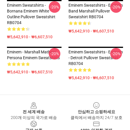
Eminem Sweatshirts -
Eminem Sweatshirts - Eminem
-20%
-20%
Bornana Eminem White
Band Marshall Pullover
Outline Pullover Sweatshirt
Sweatshirt RB0704
RB0704
₩5,642,910 - ₩6,607,510
₩5,642,910 - ₩6,607,510
Eminem - Marshall Mathers'
Eminem Sweatshirts - Eminem
-20%
-20%
Persona Eminem Sweatshirts
- Detroit Pullover Sweatshirt
RB0704
₩5,642,910 - ₩6,607,510
₩5,642,910 - ₩6,607,510
Footer
전 세계 배송
안심하고 쇼핑하세요
200개 이상의 국가로 배송
클릭에서 배송까지 24/7 보호