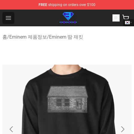
FREE
shipping on orders over $100
Eminem Store - Official Eminem Merchandise Shop
Open menu
홈
/
Eminem 제품정보
/
Eminem 땀 재킷