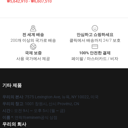
₩5,642,910 - ₩6,607,510
Footer
전 세계 배송
안심하고 쇼핑하세요
200개 이상의 국가로 배송
클릭에서 배송까지 24/7 보호
국제 보증
100% 안전한 결제
사용 국가에서 제공
페이팔 / 마스터카드 / 비자
기타 제품
우리의 본사
: 7575 Lexington Ave, 뉴욕, NY 10022, 미국
우리의 창고
: 1001 창원시, 산시 Provënz, CN
시간 :
: 오전 9시 ~ 오후 5시 (월 ~ 금)
이름 *
: 연락처eminem공식 상점
우리의 회사