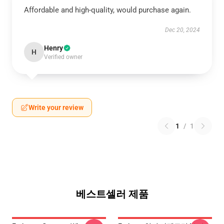
Affordable and high-quality, would purchase again.
Dec 20, 2024
Henry
H
Verified owner
Write your review
1
/
1
베스트셀러 제품