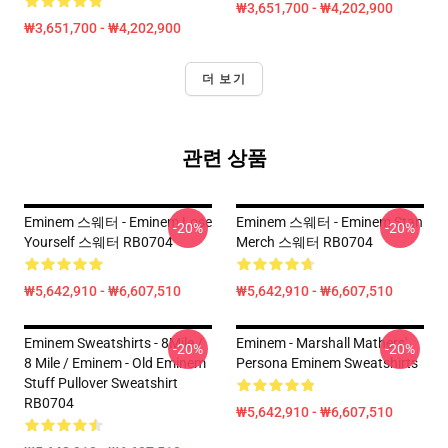
₩3,651,700 - ₩4,202,900
₩3,651,700 - ₩4,202,900
더 보기
관련 상품
Eminem 스웨터 - Eminem Lose
Eminem 스웨터 - Eminem Stan
-20%
-20%
Yourself 스웨터 RB0704
Merch 스웨터 RB0704
₩5,642,910 - ₩6,607,510
₩5,642,910 - ₩6,607,510
Eminem Sweatshirts - 8Mile /
Eminem - Marshall Mathers'
-20%
-20%
8 Mile / Eminem - Old Eminem
Persona Eminem Sweatshirts
Stuff Pullover Sweatshirt
RB0704
₩5,642,910 - ₩6,607,510