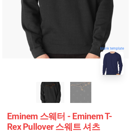
blank template
Eminem 스웨터 - Eminem T-
Rex Pullover 스웨트 셔츠