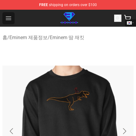
FREE
shipping on orders over $100
Eminem Store - Official Eminem Merchandise Shop
Open menu
홈
/
Eminem 제품정보
/
Eminem 땀 재킷