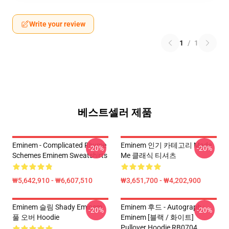
Write your review
1
/
1
베스트셀러 제품
Eminem - Complicated Rhyme
Eminem 인기 카테고리 Made
-20%
-20%
Schemes Eminem Sweatshirts
Me 클래식 티셔츠
₩5,642,910 - ₩6,607,510
₩3,651,700 - ₩4,202,900
Eminem 슬림 Shady Eminem
Eminem 후드 - Autograph :
-20%
-20%
풀 오버 Hoodie
Eminem [블랙 / 화이트]
Pullover Hoodie RB0704