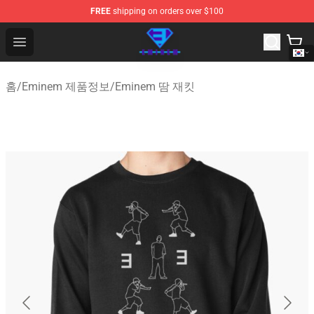
FREE
shipping on orders over $100
Eminem Store - Official Eminem Merchandise Shop
Open menu
홈
/
Eminem 제품정보
/
Eminem 땀 재킷