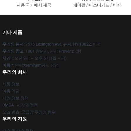
사용 국가에서 제공
페이팔 / 마스터카드 / 비자
기타 제품
우리의 본사
: 7575 Lexington Ave, 뉴욕, NY 10022, 미국
우리의 창고
: 1001 창원시, 산시 Provënz, CN
시간 :
: 오전 9시 ~ 오후 5시 (월 ~ 금)
이름 *
: 연락처eminem공식 상점
우리의 회사
제품 정보
이용 약관
개인 정보 정책
DMCA - 저작권 정책
모델 번호: 공급망 투명성 행위
우리의 지원
배송 및 배송 정책