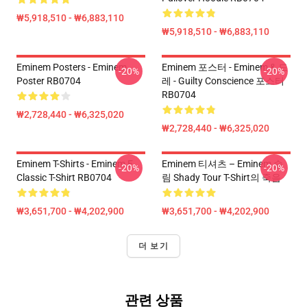
₩5,918,510 - ₩6,883,110
₩5,918,510 - ₩6,883,110
Eminem Posters - Eminem
Eminem 포스터 - Eminem & 드
-20%
-20%
Poster RB0704
레 - Guilty Conscience 포스터
RB0704
₩2,728,440 - ₩6,325,020
₩2,728,440 - ₩6,325,020
Eminem T-Shirts - Eminem E
Eminem 티셔츠 – Eminem 슬
-20%
-20%
Classic T-Shirt RB0704
림 Shady Tour T-Shirt의 죽음
₩3,651,700 - ₩4,202,900
₩3,651,700 - ₩4,202,900
더 보기
관련 상품