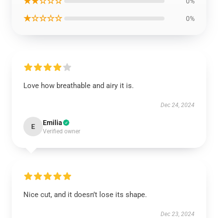
★★☆☆☆
0%
★☆☆☆☆
0%
Love how breathable and airy it is.
Dec 24, 2024
Emilia
E
Verified owner
Nice cut, and it doesn’t lose its shape.
Dec 23, 2024