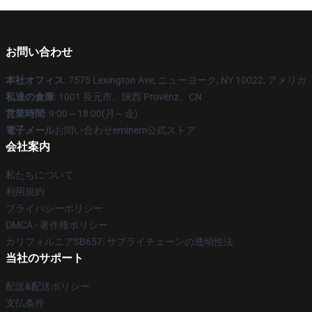
お問い合わせ
本社オフィス
: 7575 Lexington Ave, ニューヨーク, NY 10022, アメリカ
私達の倉庫
: 1001 長元市、陝西 Provënz、CN
営業時間
: 9:00～18:00(月～金)
電子メール
お問い合わせeminem公式ストア
会社案内
私たちについて
利用規約
プライバシーポリシー
DMCA - 著作権ポリシー
カリフォルニアSB657: サプライチェーンの透明性法
当社のサポート
配送&配送ポリシー
支払条件