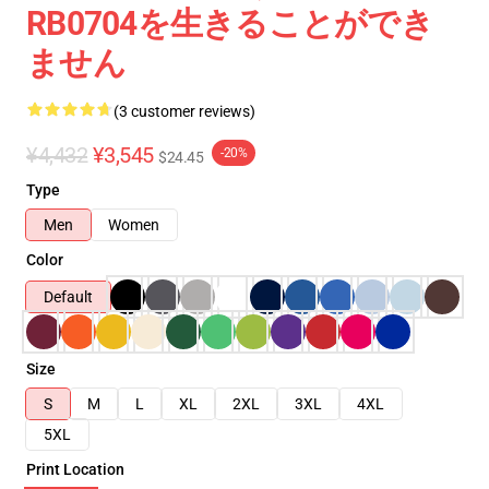
RB0704を生きることができ
ません
(3 customer reviews)
¥4,432
¥3,545
-20%
$24.45
Type
Men
Women
Color
Default
Size
S
M
L
XL
2XL
3XL
4XL
5XL
Print Location