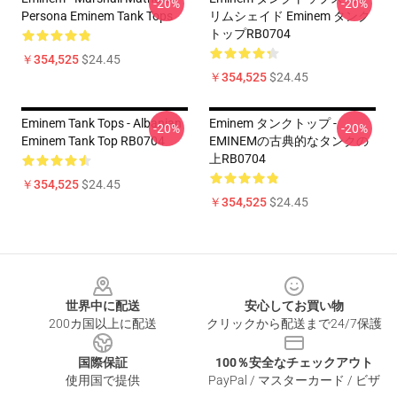
-20%
-20%
Persona Eminem Tank Tops
リムシェイド Eminem タンク
トップRB0704
￥354,525
$24.45
￥354,525
$24.45
Eminem Tank Tops - Albanian
Eminem タンクトップ -
-20%
-20%
Eminem Tank Top RB0704
EMINEMの古典的なタンクの
上RB0704
￥354,525
$24.45
￥354,525
$24.45
Footer
世界中に配送
安心してお買い物
200カ国以上に配送
クリックから配送まで24/7保護
国際保証
100％安全なチェックアウト
使用国で提供
PayPal / マスターカード / ビザ