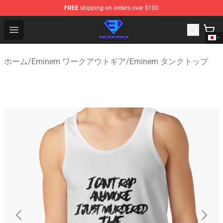
FREE
shipping on orders over $100
Eminem Store - Official Eminem Merchandise Shop
Open menu
ホーム
/
Eminem ワークアウトギア
/
Eminem タンクトップ