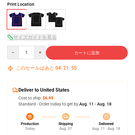
Print Location
サイズガイドを見る
Quantity
カートに追加
このセールはあと
04
:
21
:
54
Deliver to United States
Cost to ship:
$6.99
Standard - Order today to get by
Aug. 11 - Aug. 18
Production
Shipping
Delivered
Today
Aug. 07
Aug. 11 - Aug. 18