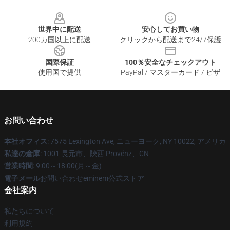
Footer
世界中に配送
安心してお買い物
200カ国以上に配送
クリックから配送まで24/7保護
国際保証
100％安全なチェックアウト
使用国で提供
PayPal / マスターカード / ビザ
お問い合わせ
本社オフィス
: 7575 Lexington Ave, ニューヨーク, NY 10022, アメリカ
私達の倉庫
: 1001 長元市、陝西 Provënz、CN
営業時間
: 9:00～18:00(月～金)
電子メール
お問い合わせeminem公式ストア
会社案内
私たちについて
利用規約