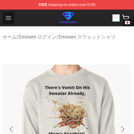
FREE
shipping on orders over $100
Eminem Store - Official Eminem Merchandise Shop
Open menu
ホーム
/
Eminem ログイン
/
Eminem スウェットシャツ