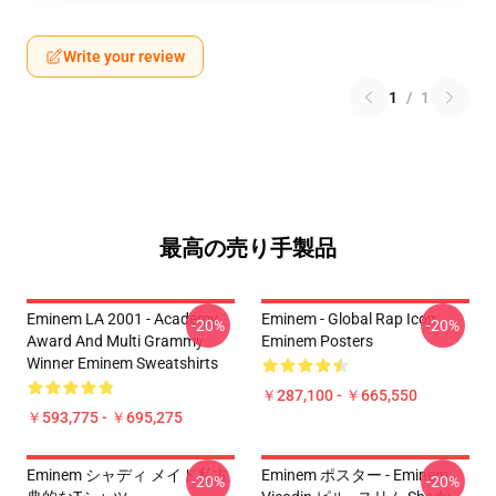
Write your review
1
/
1
最高の売り手製品
Eminem LA 2001 - Academy
Eminem - Global Rap Icon
-20%
-20%
Award And Multi Grammy
Eminem Posters
Winner Eminem Sweatshirts
￥287,100 - ￥665,550
￥593,775 - ￥695,275
Eminem シャディ メイド私古
Eminem ポスター - Eminem
-20%
-20%