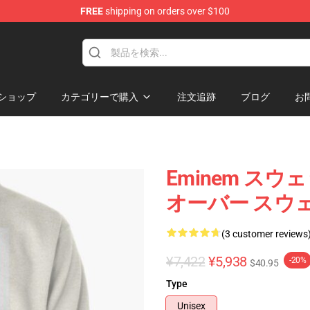
FREE
shipping on orders over $100
ショップ
カテゴリーで購入
注文追跡
ブログ
お
Eminem スウェ
オーバー スウェ
(3 customer reviews
¥7,422
¥5,938
-20%
$40.95
Type
Unisex