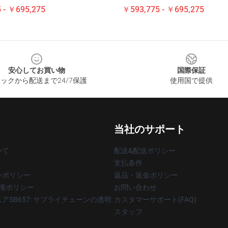
 - ￥695,275
￥593,775 - ￥695,275
安心してお買い物
国際保証
ックから配送まで24/7保護
使用国で提供
当社のサポート
いて
配送&配送ポリシー
支払条件
ーポリシー
返品・返金ポリシー
著作権ポリシー
お問い合わせ
アSB657: サプライチェーンの透明
カスタマーサポート(FAQ)
スタッフ