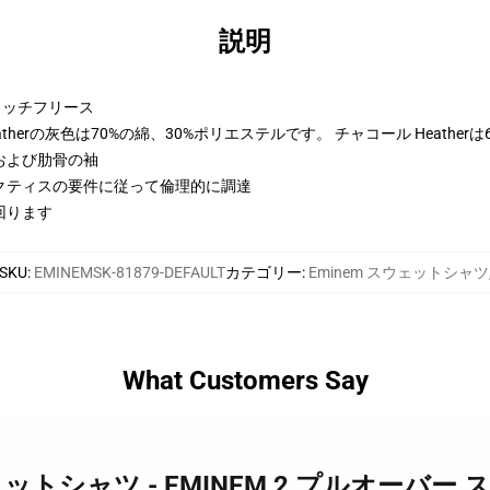
説明
トンリッチフリース
therの灰色は70%の綿、30%ポリエステルです。 チャコール Heather
および肋骨の袖
クティスの要件に従って倫理的に調達
回ります
SKU
:
EMINEMSK-81879-DEFAULT
カテゴリー
:
Eminem スウェットシャツ
What Customers Say
m スウェットシャツ - EMINEM 2 プルオーバ