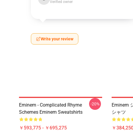
Verified owner
Write your review
-20%
Eminem - Complicated Rhyme
Emine
Schemes Eminem Sweatshirts
シャツ
￥593,775 - ￥695,275
￥384,250