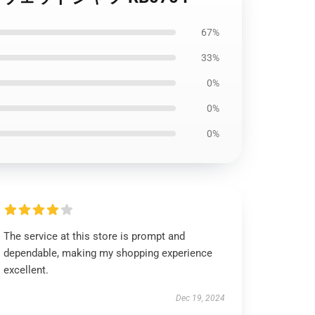
67%
33%
0%
0%
0%
The service at this store is prompt and
dependable, making my shopping experience
excellent.
Dec 19, 2024