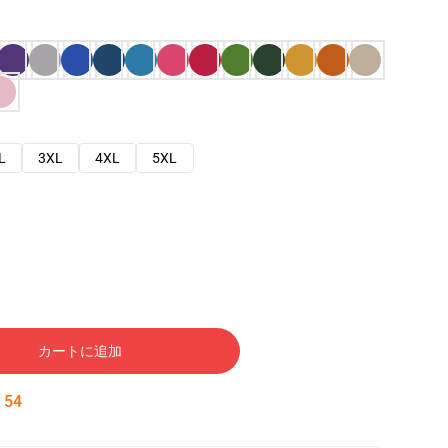
L
3XL
4XL
5XL
カートに追加
:
53