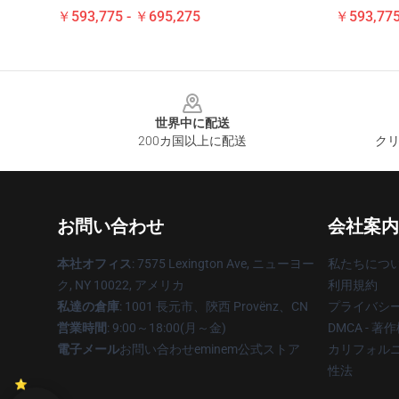
￥593,775 - ￥695,275
￥593,775
Footer
世界中に配送
200カ国以上に配送
クリ
お問い合わせ
会社案内
本社オフィス
: 7575 Lexington Ave, ニューヨー
私たちにつ
ク, NY 10022, アメリカ
利用規約
私達の倉庫
: 1001 長元市、陝西 Provënz、CN
プライバシ
営業時間
: 9:00～18:00(月～金)
DMCA - 
電子メール
お問い合わせeminem公式ストア
カリフォルニ
性法