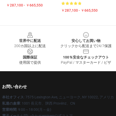
￥287,100 - ￥665,550
￥287,100 - ￥665,550
Footer
世界中に配送
安心してお買い物
200カ国以上に配送
クリックから配送まで24/7保護
国際保証
100％安全なチェックアウト
使用国で提供
PayPal / マスターカード / ビザ
お問い合わせ
本社オフィス
: 7575 Lexington Ave, ニューヨーク, NY 10022, アメリカ
私達の倉庫
: 1001 長元市、陝西 Provënz、CN
営業時間
: 9:00～18:00(月～金)
電子メール
お問い合わせeminem公式ストア