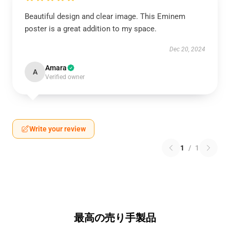
Beautiful design and clear image. This Eminem
poster is a great addition to my space.
Dec 20, 2024
Amara
A
Verified owner
Write your review
1
/
1
最高の売り手製品