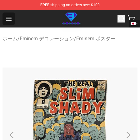
FREE
shipping on orders over $100
Eminem Store - Official Eminem Merchandise Shop
Open menu
ホーム
/
Eminem デコレーション
/
Eminem ポスター