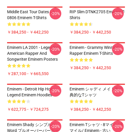
Middle East Tour Dates LA
RIP Slim DTNK2705 Eminem T-
-20%
-20%
0806 Eminem T-Shirts
Shirts
￥384,250 - ￥442,250
￥384,250 - ￥442,250
Eminem LA 2001 - Legendary
Eminem - Grammy Winning
-20%
-20%
American Rapper And
Rapper Eminem T-Shirts
Songwriter Eminem Posters
￥384,250 - ￥442,250
￥287,100 - ￥665,550
Eminem - Detroit Hip Hop
Eminem シャディ メイド私古
-20%
-20%
Legend Eminem Hoodies
典的なTシャツ
￥622,775 - ￥724,275
￥384,250 - ￥442,250
Eminem Shady シンプルな
Eminem Tシャツ - 8マイル/ 8
-20%
-20%
Word プルオーバーパーカー
マイル/ Eminem - 古い