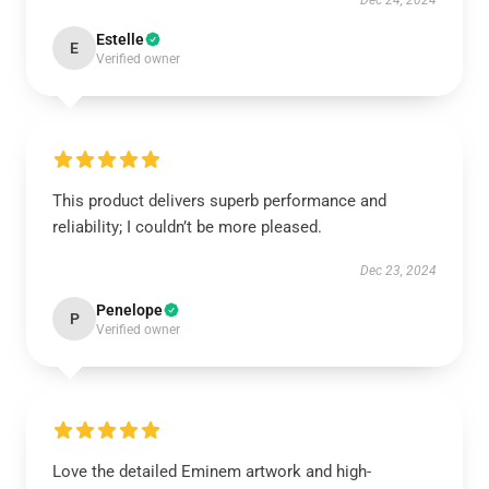
Dec 24, 2024
Estelle
E
Verified owner
This product delivers superb performance and
reliability; I couldn’t be more pleased.
Dec 23, 2024
Penelope
P
Verified owner
Love the detailed Eminem artwork and high-