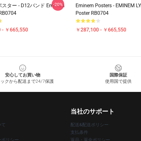
-20%
ポスター - D12バンド Eminem
Eminem Posters - EMINEM L
B0704
Poster RB0704
 - ￥665,550
￥287,100 - ￥665,550
安心してお買い物
国際保証
ックから配送まで24/7保護
使用国で提供
当社のサポート
いて
配送&配送ポリシー
支払条件
ーポリシー
返品・返金ポリシー