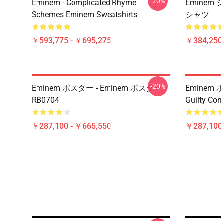
-20%
Eminem - Complicated Rhyme
Emine
Schemes Eminem Sweatshirts
シャツ
￥593,775 - ￥695,275
￥384,250
-20%
Eminem ポスター - Eminem ポスター
Eminem 
RB0704
Guilty C
￥287,100 - ￥665,550
￥287,100