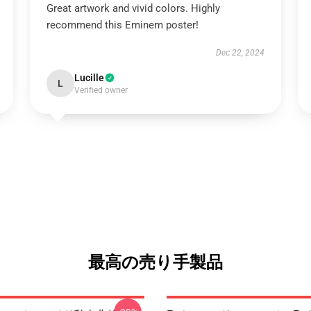
Great artwork and vivid colors. Highly
recommend this Eminem poster!
Dec 22, 2024
Lucille
L
Verified owner
最高の売り手製品