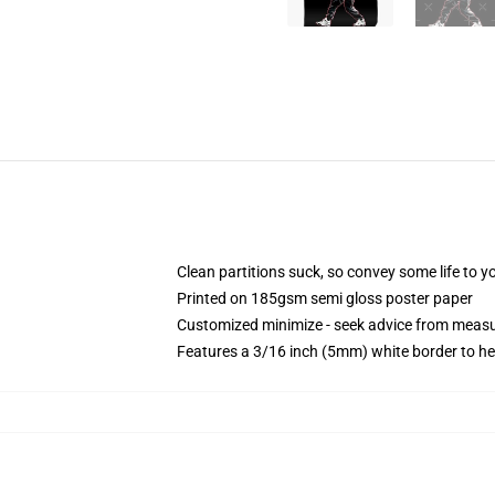
Clean partitions suck, so convey some life to 
Printed on 185gsm semi gloss poster paper
Customized minimize - seek advice from mea
Features a 3/16 inch (5mm) white border to he