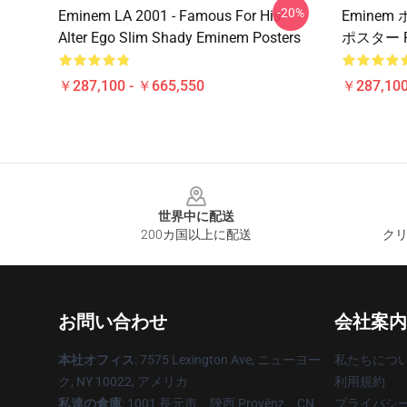
-20%
Eminem LA 2001 - Famous For His
Eminem 
Alter Ego Slim Shady Eminem Posters
ポスター R
￥287,100 - ￥665,550
￥287,100
Footer
世界中に配送
200カ国以上に配送
クリ
お問い合わせ
会社案内
本社オフィス
: 7575 Lexington Ave, ニューヨー
私たちにつ
ク, NY 10022, アメリカ
利用規約
私達の倉庫
: 1001 長元市、陝西 Provënz、CN
プライバシ