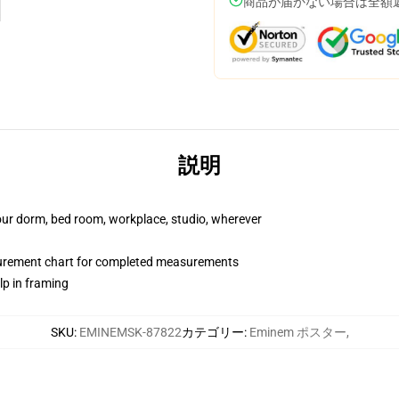
商品が届かない場合は全額
説明
your dorm, bed room, workplace, studio, wherever
surement chart for completed measurements
lp in framing
SKU
:
EMINEMSK-87822
カテゴリー
:
Eminem ポスター
,