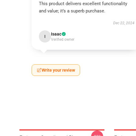
This product delivers excellent functionality
and value; it’s a superb purchase.
Dec 22, 2024
Isaac
I
Verified owner
Write your review