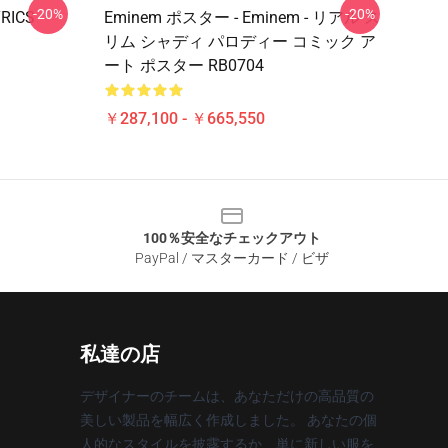
-20%
-20%
YRICS
Eminem ポスター - Eminem - リアル ス
リム シャディ パロディー コミック ア
ート ポスター RB0704
￥287,100 - ￥665,550
100％安全なチェックアウト
PayPal / マスターカード / ビザ
私達の店
デザイナーのチームは、あなただけの高品質の
美しい製品を幅広く作成しました。 あなたの個
人的なスタイルを披露するか、単に新しい服を