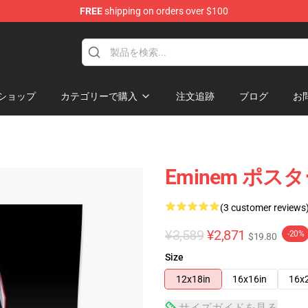
FREE
shipping on orders over $100
ショップ
カテゴリーで購入
注文追跡
ブログ
お
Eminem ポスタ
(3 customer reviews
¥3,589
¥2,871
-20%
$19.80
Size
12x18in
16x16in
16x
サイズガイドを見る