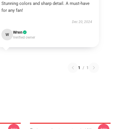
Stunning colors and sharp detail. A must-have
for any fan!
Dec 20, 2024
Wren
W
Verified owner
1
/
1