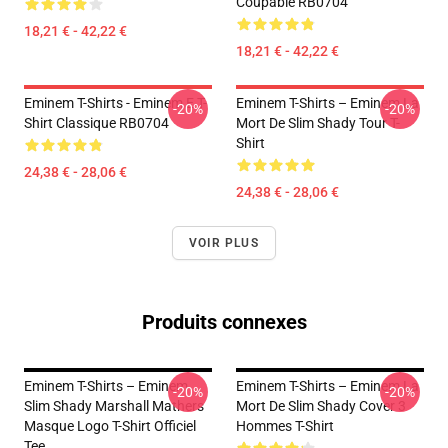
Coupable RB0704
18,21 € - 42,22 €
18,21 € - 42,22 €
Eminem T-Shirts - Eminem E T-
Eminem T-Shirts – Eminem La
-20%
-20%
Shirt Classique RB0704
Mort De Slim Shady Tour T-
Shirt
24,38 € - 28,06 €
24,38 € - 28,06 €
VOIR PLUS
Produits connexes
Eminem T-Shirts – Eminem
Eminem T-Shirts – Eminem La
-20%
-20%
Slim Shady Marshall Mathers
Mort De Slim Shady Cover 3
Masque Logo T-Shirt Officiel
Hommes T-Shirt
Tee