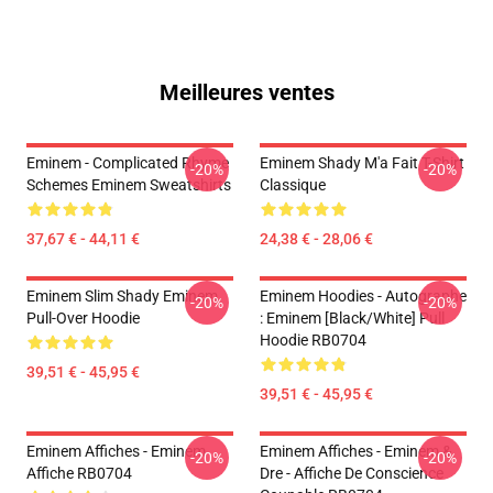
Meilleures ventes
Eminem - Complicated Rhyme
Eminem Shady M'a Fait T-Shirt
-20%
-20%
Schemes Eminem Sweatshirts
Classique
37,67 € - 44,11 €
24,38 € - 28,06 €
Eminem Slim Shady Eminem
Eminem Hoodies - Autographe
-20%
-20%
Pull-Over Hoodie
: Eminem [Black/White] Pull
Hoodie RB0704
39,51 € - 45,95 €
39,51 € - 45,95 €
Eminem Affiches - Eminem
Eminem Affiches - Eminem &
-20%
-20%
Affiche RB0704
Dre - Affiche De Conscience