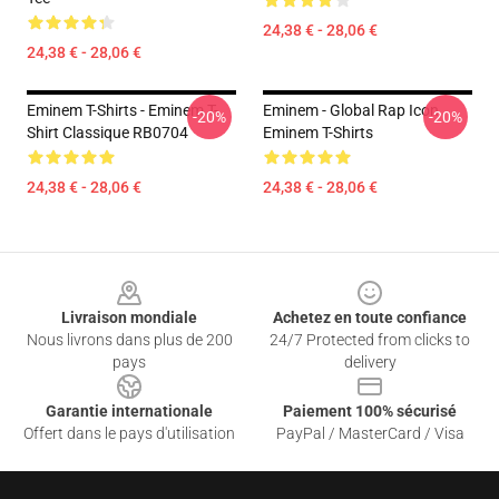
24,38 € - 28,06 €
24,38 € - 28,06 €
Eminem T-Shirts - Eminem T-
Eminem - Global Rap Icon
-20%
-20%
Shirt Classique RB0704
Eminem T-Shirts
24,38 € - 28,06 €
24,38 € - 28,06 €
Footer
Livraison mondiale
Achetez en toute confiance
Nous livrons dans plus de 200
24/7 Protected from clicks to
pays
delivery
Garantie internationale
Paiement 100% sécurisé
Offert dans le pays d'utilisation
PayPal / MasterCard / Visa