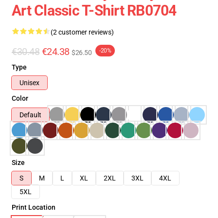
Art Classic T-Shirt RB0704
(2 customer reviews)
€30.48
€24.38
-20%
$26.50
Type
Unisex
Color
Default
Size
S
M
L
XL
2XL
3XL
4XL
5XL
Print Location