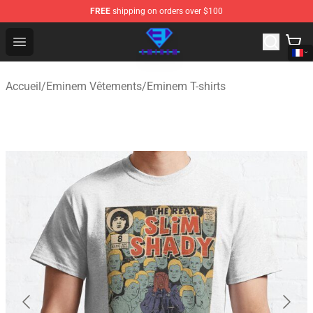
FREE
shipping on orders over $100
Eminem Store - Official Eminem Merchandise Shop
Open menu
Accueil
/
Eminem Vêtements
/
Eminem T-shirts