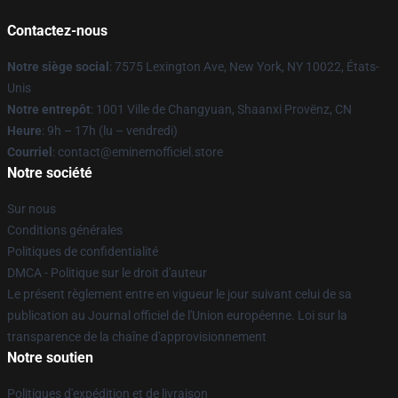
Contactez-nous
Notre siège social
: 7575 Lexington Ave, New York, NY 10022, États-
Unis
Notre entrepôt
: 1001 Ville de Changyuan, Shaanxi Provënz, CN
Heure
: 9h – 17h (lu – vendredi)
Courriel
: contact@eminemofficiel.store
Notre société
Sur nous
Conditions générales
Politiques de confidentialité
DMCA - Politique sur le droit d'auteur
Le présent règlement entre en vigueur le jour suivant celui de sa
publication au Journal officiel de l'Union européenne. Loi sur la
transparence de la chaîne d'approvisionnement
Notre soutien
Politiques d'expédition et de livraison