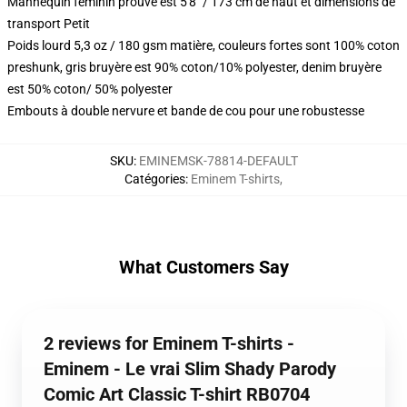
Mannequin féminin prouvé est 5'8" / 173 cm de haut et dimensions de
transport Petit
Poids lourd 5,3 oz / 180 gsm matière, couleurs fortes sont 100% coton
preshunk, gris bruyère est 90% coton/10% polyester, denim bruyère
est 50% coton/ 50% polyester
Embouts à double nervure et bande de cou pour une robustesse
SKU
:
EMINEMSK-78814-DEFAULT
Catégories
:
Eminem T-shirts
,
What Customers Say
2 reviews for Eminem T-shirts -
Eminem - Le vrai Slim Shady Parody
Comic Art Classic T-shirt RB0704