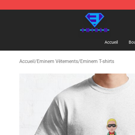
Eminem Store - Official Eminem Merchandise Shop
Accueil
Bou
Accueil
/
Eminem Vêtements
/
Eminem T-shirts