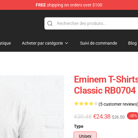
FREE
shipping on orders over $100
tique
Acheter par catégorie
Suivi de commande
Blog
Eminem T-Shirts
Classic RB0704
(5 customer reviews
€30.48
€24.38
-20%
$26.50
Type
Unisex