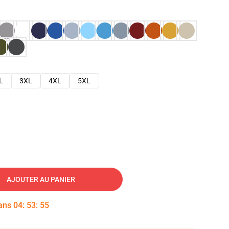
L
3XL
4XL
5XL
AJOUTER AU PANIER
dans
04
:
53
:
54