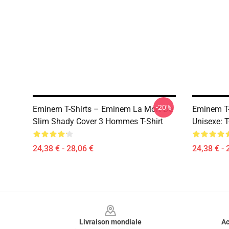
-20%
Eminem T-Shirts – Eminem La Mort De
Eminem T-
Slim Shady Cover 3 Hommes T-Shirt
Unisexe: 
24,38 € - 28,06 €
24,38 € - 
Footer
Livraison mondiale
Ac