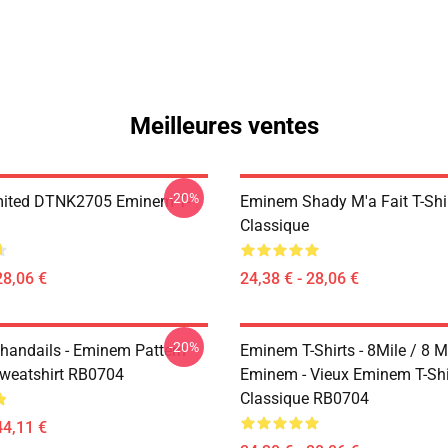
Meilleures ventes
-20%
mited DTNK2705 Eminem T-
Eminem Shady M'a Fait T-Shi
Classique
28,06 €
24,38 € - 28,06 €
-20%
andails - Eminem Pattern
Eminem T-Shirts - 8Mile / 8 Mi
Sweatshirt RB0704
Eminem - Vieux Eminem T-Shir
Classique RB0704
44,11 €