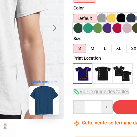
Color
Default
Size
S
M
L
XL
2X
Print Location
blank template
Voir le guide des tailles
Quantity
Cette vente se termine 