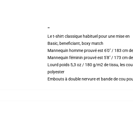
""
Le t-shirt classique habituel pour une mise en
Basic, beneficiant, boxy match
Mannequin homme prouvé est 6'0" / 183 cm de
Mannequin féminin prouvé est 5'8" / 173 cm de 
Lourd poids 5,3 oz / 180 g/m2 de tissu, les c
polyester
Embouts à double nervure et bande de cou po