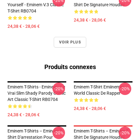
-20%
-20%
Yourself - Eminem V.3 Classic
Shirt De Signature Houdini
T-Shirt RB0704
24,38 € - 28,06 €
24,38 € - 28,06 €
VOIR PLUS
Produits connexes
Eminem T-Shirts - Eminem - Le
Eminem T-Shirt Emiinemm
-20%
-20%
Vrai Slim Shady Parody Comic
World Classic De Rapper
Art Classic T-Shirt RB0704
24,38 € - 28,06 €
24,38 € - 28,06 €
Eminem T-Shirts – Eminem T-
Eminem T-Shirts – Eminem T-
-20%
-20%
Shirt D'arrestation Pour
Shirt De Signature Houdini