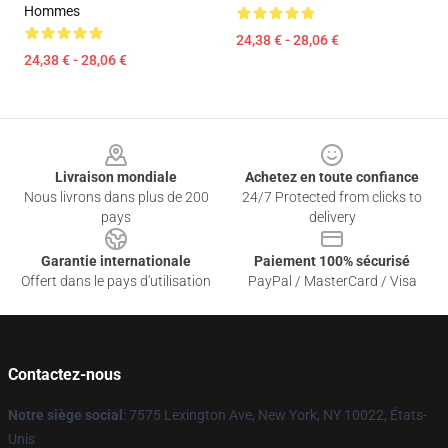
Hommes
24,38 € - 28,06 €
24,38 € - 28,06 €
Footer
Livraison mondiale
Achetez en toute confiance
Nous livrons dans plus de 200
24/7 Protected from clicks to
pays
delivery
Garantie internationale
Paiement 100% sécurisé
Offert dans le pays d'utilisation
PayPal / MasterCard / Visa
Contactez-nous
Notre siège social
: 7575 Lexington Ave, New York, NY 10022, États-
Unis