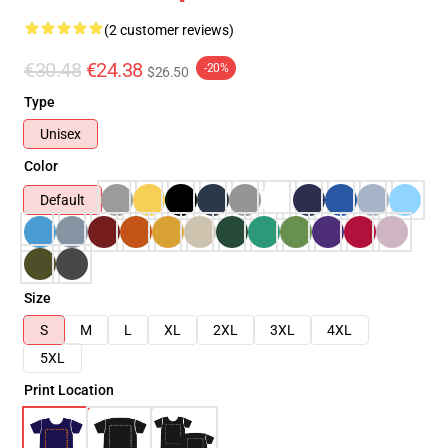
(2 customer reviews)
€30.48
€24.38
-20%
$26.50
Type
Unisex
Color
Default
Size
S
M
L
XL
2XL
3XL
4XL
5XL
Print Location