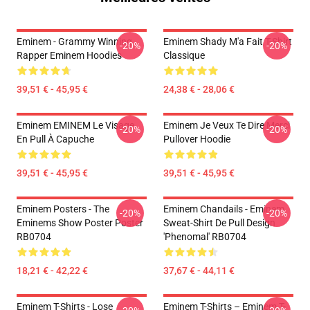
Eminem - Grammy Winning
Eminem Shady M'a Fait T-Shirt
-20%
-20%
Rapper Eminem Hoodies
Classique
39,51 € - 45,95 €
24,38 € - 28,06 €
Eminem EMINEM Le Visage
Eminem Je Veux Te Dire Merci
-20%
-20%
En Pull À Capuche
Pullover Hoodie
39,51 € - 45,95 €
39,51 € - 45,95 €
Eminem Posters - The
Eminem Chandails - Eminem
-20%
-20%
Eminems Show Poster Poster
Sweat-Shirt De Pull Design
RB0704
'Phenomal' RB0704
18,21 € - 42,22 €
37,67 € - 44,11 €
Eminem T-Shirts - Lose
Eminem T-Shirts – Eminem T-