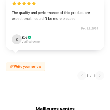
The quality and performance of this product are
exceptional; I couldn’t be more pleased.
Dec 22, 2024
Zoe
Z
Verified owner
Write your review
1
/
1
Meilleures ventes