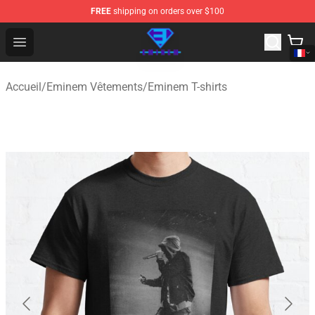
FREE
shipping on orders over $100
Eminem Store - Official Eminem Merchandise Shop
Open menu
Accueil
/
Eminem Vêtements
/
Eminem T-shirts