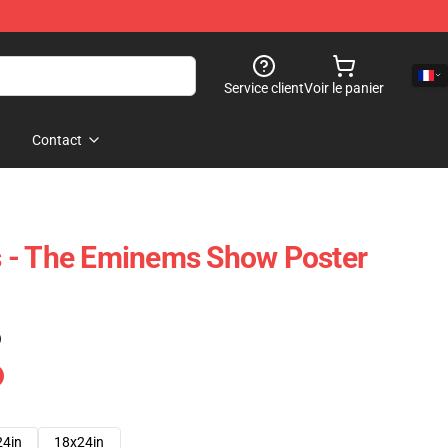
Service client
Voir le panier
Contact
 - The Eminems Show Poster
)
24in
18x24in