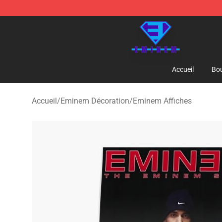
Eminem Store - Official Eminem Merchandise Shop
Accueil
Bou
Accueil
/
Eminem Décoration
/
Eminem Affiches