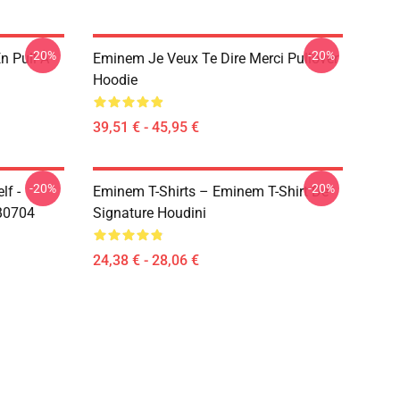
-20%
-20%
 Pull À
Eminem Je Veux Te Dire Merci Pullover
Hoodie
39,51 € - 45,95 €
-20%
-20%
lf -
Eminem T-Shirts – Eminem T-Shirt De
RB0704
Signature Houdini
24,38 € - 28,06 €