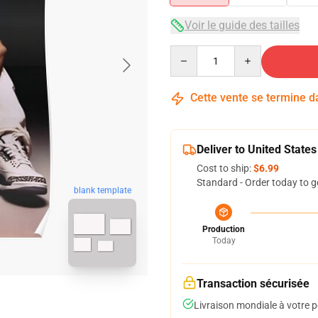
Voir le guide des tailles
Quantity
Cette vente se termine 
Deliver to United States
Cost to ship:
$6.99
Standard - Order today to g
blank template
Production
Today
Transaction sécurisée
Livraison mondiale à votre p