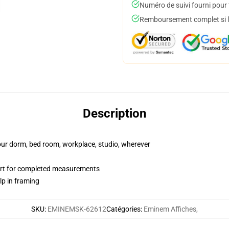
Numéro de suivi fourni pour t
Remboursement complet si le
Description
your dorm, bed room, workplace, studio, wherever
art for completed measurements
lp in framing
SKU
:
EMINEMSK-62612
Catégories
:
Eminem Affiches
,