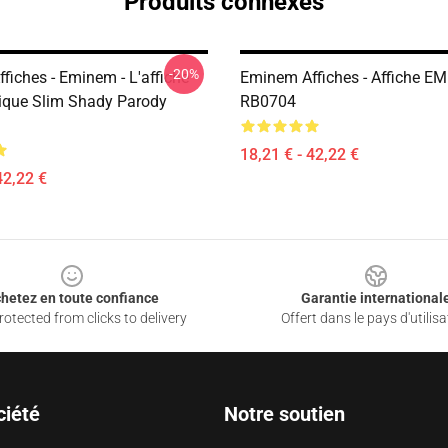
Produits connexes
-20%
fiches - Eminem - L'affiche
Eminem Affiches - Affiche E
ique Slim Shady Parody
RB0704
18,21 € - 42,22 €
42,22 €
hetez en toute confiance
Garantie international
otected from clicks to delivery
Offert dans le pays d'utilisa
ciété
Notre soutien