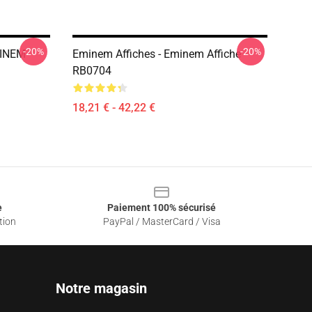
-20%
-20%
MINEM
Eminem Affiches - Eminem Affiche
RB0704
18,21 € - 42,22 €
e
Paiement 100% sécurisé
tion
PayPal / MasterCard / Visa
Notre magasin