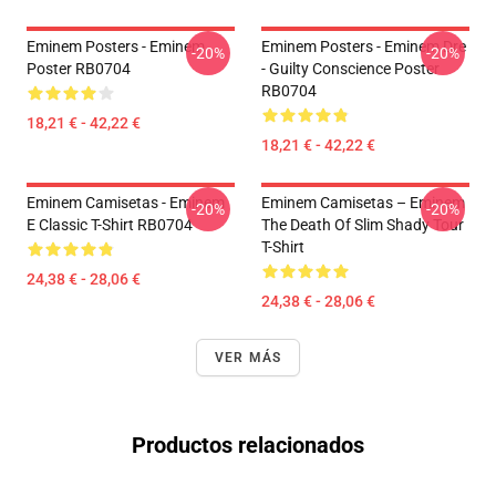
Eminem Posters - Eminem
Eminem Posters - Eminem Dre
-20%
-20%
Poster RB0704
- Guilty Conscience Poster
RB0704
18,21 € - 42,22 €
18,21 € - 42,22 €
Eminem Camisetas - Eminem
Eminem Camisetas – Eminem
-20%
-20%
E Classic T-Shirt RB0704
The Death Of Slim Shady Tour
T-Shirt
24,38 € - 28,06 €
24,38 € - 28,06 €
VER MÁS
Productos relacionados