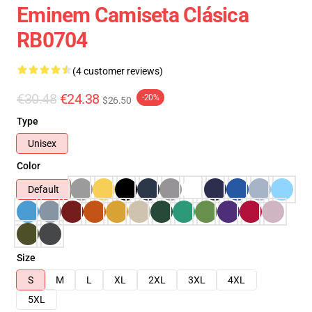
Eminem Camiseta Clásica
RB0704
(4 customer reviews)
€30.48
€24.38
-20%
$26.50
Type
Unisex
Color
Default
Size
S
M
L
XL
2XL
3XL
4XL
5XL