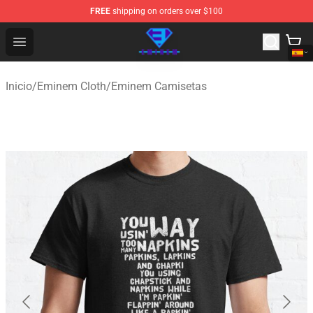
FREE
shipping on orders over $100
Eminem Store - Official Eminem Merchandise Shop
Open menu
Inicio
/
Eminem Cloth
/
Eminem Camisetas