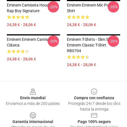
Eminem Camiseta Houdini
Eminem Eminem Mic Pose
-20%
-20%
Rap Boy Signature
Shirt
24,38 € - 28,06 €
24,38 € - 28,06 €
Eminem Eminem Camiseta
Eminem T-Shirts - Slim Shady
-20%
-20%
Clásica
Eminem Classic T-Shirt
RB0704
24,38 € - 28,06 €
24,38 € - 28,06 €
Footer
Envío mundial
Compra con confianza
Enviamos a más de 200 países
Protegido 24/7 desde los clics
hasta la entrega
Garantía internacional
Pago 100% seguro