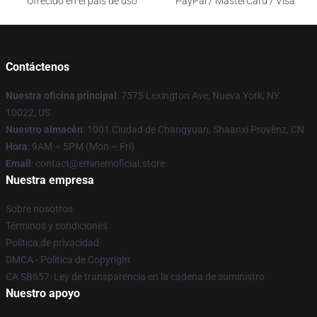
Ofrecido en el país de uso
PayPal / MasterCard / Visa
Contáctenos
Nuestra oficina principal
: 7575 Lexington Ave, Nueva York, NY
10022, US
Nuestro almacén
: 1001 Ciudad de Changyuan, Shaanxi Provënz, CN
Hora
: 9AM – 5PM (Mon – Fri)
Email
: contact@eminemoficial.store
Nuestra empresa
Sobre nosotros
Términos y condiciones
Política de privacidad
DMCA - Política de Copyright
CA SB657: Ley de transparencia en la cadena de suministro
Nuestro apoyo