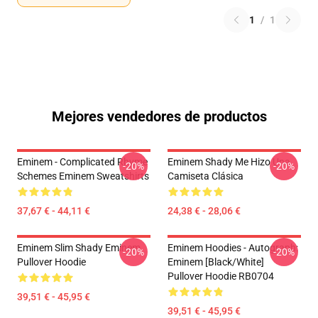
1
/
1
Mejores vendedores de productos
Eminem - Complicated Rhyme
Eminem Shady Me Hizo Una
-20%
-20%
Schemes Eminem Sweatshirts
Camiseta Clásica
37,67 € - 44,11 €
24,38 € - 28,06 €
Eminem Slim Shady Eminem
Eminem Hoodies - Autograph:
-20%
-20%
Pullover Hoodie
Eminem [Black/White]
Pullover Hoodie RB0704
39,51 € - 45,95 €
39,51 € - 45,95 €