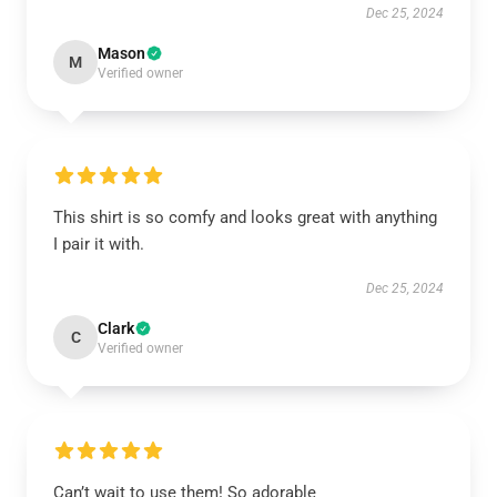
Dec 25, 2024
Mason
M
Verified owner
This shirt is so comfy and looks great with anything
I pair it with.
Dec 25, 2024
Clark
C
Verified owner
Can’t wait to use them! So adorable