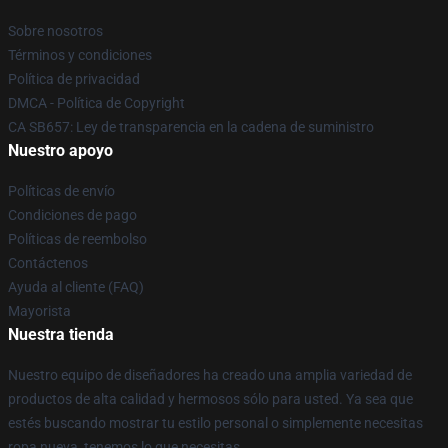
Sobre nosotros
Términos y condiciones
Política de privacidad
DMCA - Política de Copyright
CA SB657: Ley de transparencia en la cadena de suministro
Nuestro apoyo
Políticas de envío
Condiciones de pago
Políticas de reembolso
Contáctenos
Ayuda al cliente (FAQ)
Mayorista
Nuestra tienda
Nuestro equipo de diseñadores ha creado una amplia variedad de
productos de alta calidad y hermosos sólo para usted. Ya sea que
estés buscando mostrar tu estilo personal o simplemente necesitas
ropa nueva, tenemos lo que necesitas.