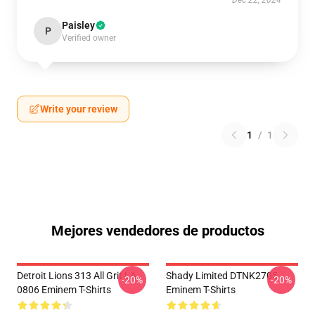
Dec 22, 2024
Paisley
P
Verified owner
Write your review
1
/
1
Mejores vendedores de productos
Detroit Lions 313 All Grit LA
Shady Limited DTNK2705
-20%
-20%
0806 Eminem T-Shirts
Eminem T-Shirts