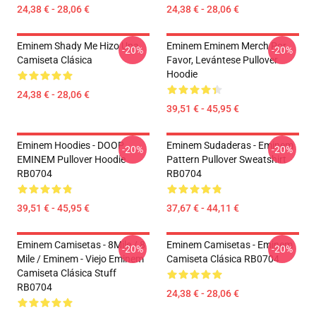
24,38 € - 28,06 €
24,38 € - 28,06 €
Eminem Shady Me Hizo Una
Eminem Eminem Merch Por
-20%
-20%
Camiseta Clásica
Favor, Levántese Pullover
Hoodie
24,38 € - 28,06 €
39,51 € - 45,95 €
Eminem Hoodies - DOOP
Eminem Sudaderas - Eminem
-20%
-20%
EMINEM Pullover Hoodie
Pattern Pullover Sweatshirt
RB0704
RB0704
39,51 € - 45,95 €
37,67 € - 44,11 €
Eminem Camisetas - 8Mile / 8
Eminem Camisetas - Eminem
-20%
-20%
Mile / Eminem - Viejo Eminem
Camiseta Clásica RB0704
Camiseta Clásica Stuff
RB0704
24,38 € - 28,06 €