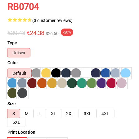
RB0704
(3 customer reviews)
€30.48
€24.38
-20%
$26.50
Type
Unisex
Color
Default
Size
S
M
L
XL
2XL
3XL
4XL
5XL
Print Location