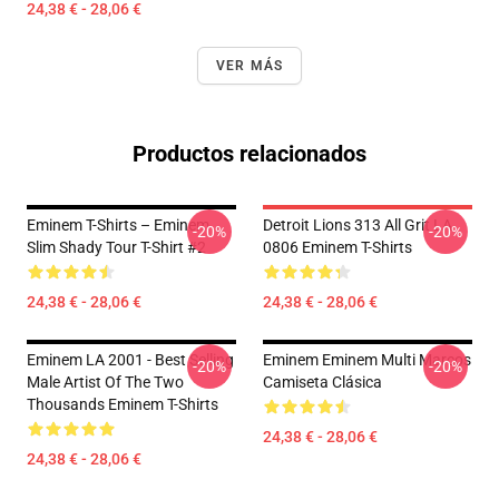
24,38 € - 28,06 €
VER MÁS
Productos relacionados
Eminem T-Shirts – Eminem
Detroit Lions 313 All Grit LA
-20%
-20%
Slim Shady Tour T-Shirt #2
0806 Eminem T-Shirts
24,38 € - 28,06 €
24,38 € - 28,06 €
Eminem LA 2001 - Best Selling
Eminem Eminem Multi Marcos
-20%
-20%
Male Artist Of The Two
Camiseta Clásica
Thousands Eminem T-Shirts
24,38 € - 28,06 €
24,38 € - 28,06 €