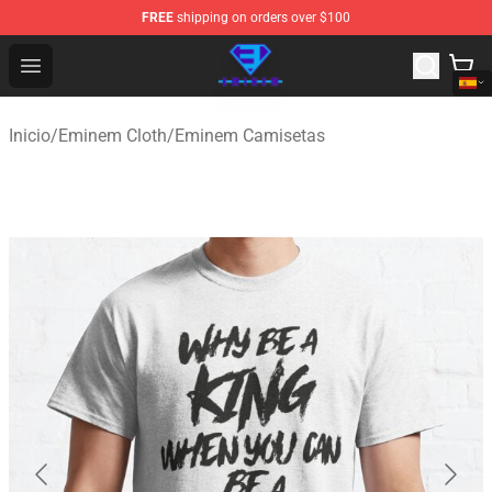
FREE
shipping on orders over $100
Eminem Store - Official Eminem Merchandise Shop
Open menu
Inicio
/
Eminem Cloth
/
Eminem Camisetas