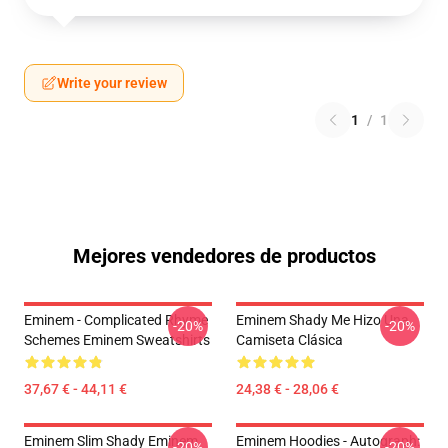
Write your review
1
/
1
Mejores vendedores de productos
Eminem - Complicated Rhyme
Eminem Shady Me Hizo Una
-20%
-20%
Schemes Eminem Sweatshirts
Camiseta Clásica
37,67 € - 44,11 €
24,38 € - 28,06 €
Eminem Slim Shady Eminem
Eminem Hoodies - Autograph:
-20%
-20%