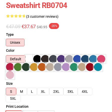
Sweatshirt RB0704
(3 customer reviews)
€47.09
€37.67
-20%
$40.95
Type
Unisex
Color
Default
Size
S
M
L
XL
2XL
3XL
4XL
5XL
Print Location