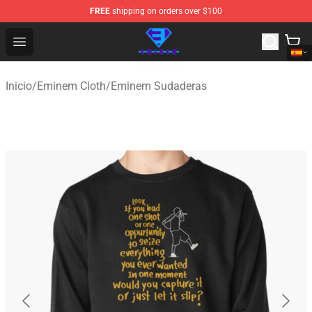
FREE
shipping on orders over $100
Eminem Store - Official Eminem Merchandise Shop
Open menu
Inicio
/
Eminem Cloth
/
Eminem Sudaderas