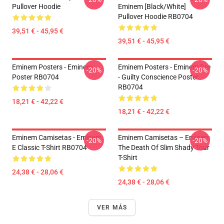
Pullover Hoodie
Eminem [Black/White]
Pullover Hoodie RB0704
39,51 € - 45,95 €
39,51 € - 45,95 €
Eminem Posters - Eminem
Eminem Posters - Eminem Dre
-20%
-20%
Poster RB0704
- Guilty Conscience Poster
RB0704
18,21 € - 42,22 €
18,21 € - 42,22 €
Eminem Camisetas - Eminem
Eminem Camisetas – Eminem
-20%
-20%
E Classic T-Shirt RB0704
The Death Of Slim Shady Tour
T-Shirt
24,38 € - 28,06 €
24,38 € - 28,06 €
VER MÁS