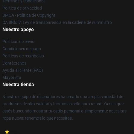
Términos y condiciones
Política de privacidad
DMCA - Política de Copyright
CA SB657: Ley de transparencia en la cadena de suministro
Nuestro apoyo
Políticas de envío
Condiciones de pago
Políticas de reembolso
Contáctenos
Ayuda al cliente (FAQ)
Mayorista
Nuestra tienda
Nuestro equipo de diseñadores ha creado una amplia variedad de
productos de alta calidad y hermosos sólo para usted. Ya sea que
estés buscando mostrar tu estilo personal o simplemente necesitas
ropa nueva, tenemos lo que necesitas.