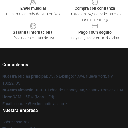
Envío mundial
Compra con confianza
Enviamos a más de 200 países
Protegido 24/7 desde los clics
hasta la entrega
Garantía internacional
Pago 100% seguro
Ofrecido en el país de uso
PayPal / MasterCard / Visa
Contáctenos
Nuestra oficina principal
: 7575 Lexington Ave, Nueva York, NY
10022, US
Nuestro almacén
: 1001 Ciudad de Changyuan, Shaanxi Provënz, CN
Hora
: 9AM – 5PM (Mon – Fri)
Email
: contact@eminemoficial.store
Nuestra empresa
Sobre nosotros