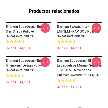
Productos relacionados
Eminem Sudaderas - Eminem
Eminem Sweatshirts -
-20%
-20%
Slim Shady Pullover
EMINEM - RAP GOD Pullover
Sweatshirt RB0704
Sweatshirt RB0704
37,67 € - 44,11 €
37,67 € - 44,11 €
Eminem Sudaderas - Eminem
Eminem Sudaderas - El
-20%
-20%
'Phenomal' Design Pullover
Espagueti De Mamá - Sujétate
Sweatshirt RB0704
- EMINEM - Novedades
Pullover Sweatshirt RB0704
37,67 € - 44,11 €
37,67 € - 44,11 €
Footer