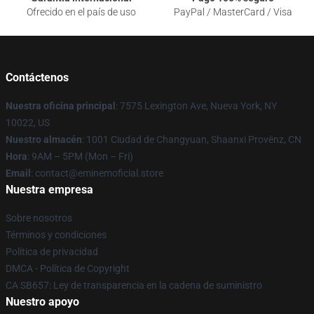
Ofrecido en el país de uso
PayPal / MasterCard / Visa
Contáctenos
Nuestra oficina principal
: 7575 Lexington Ave, Nueva York, NY
10022, US
Nuestro almacén
: 1001 Ciudad de Changyuan, Shaanxi Provënz, CN
Hora
: 9AM – 5PM (Mon – Fri)
Email
: contact@eminemoficial.store
Nuestra empresa
Sobre nosotros
Términos y condiciones
Política de privacidad
DMCA - Política de Copyright
CA SB657: Ley de transparencia en la cadena de suministro
Nuestro apoyo