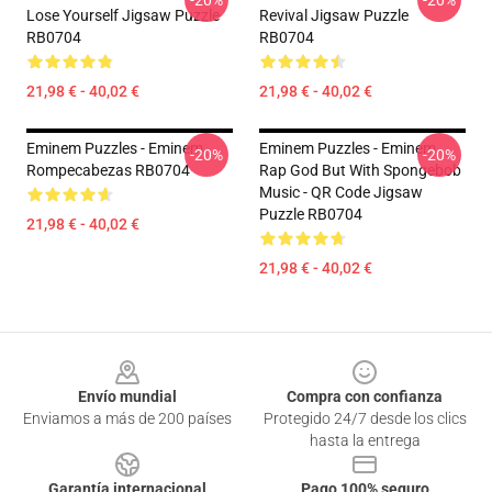
-20%
-20%
Lose Yourself Jigsaw Puzzle
Revival Jigsaw Puzzle
RB0704
RB0704
21,98 € - 40,02 €
21,98 € - 40,02 €
Eminem Puzzles - Eminem
Eminem Puzzles - Eminem
-20%
-20%
Rompecabezas RB0704
Rap God But With Spongebob
Music - QR Code Jigsaw
Puzzle RB0704
21,98 € - 40,02 €
21,98 € - 40,02 €
Footer
Envío mundial
Compra con confianza
Enviamos a más de 200 países
Protegido 24/7 desde los clics
hasta la entrega
Garantía internacional
Pago 100% seguro