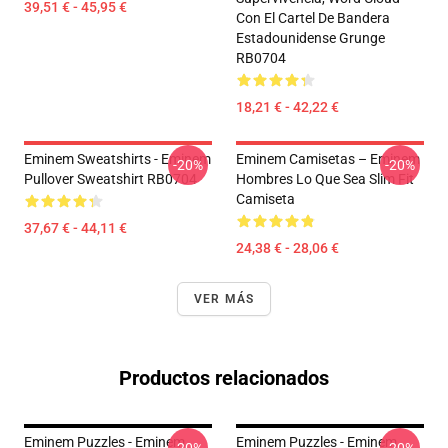
39,51 € - 45,95 €
Con El Cartel De Bandera
Estadounidense Grunge
RB0704
18,21 € - 42,22 €
Eminem Sweatshirts - Eminem
Eminem Camisetas – Eminem
-20%
-20%
Pullover Sweatshirt RB0704
Hombres Lo Que Sea Slim Fit
Camiseta
37,67 € - 44,11 €
24,38 € - 28,06 €
VER MÁS
Productos relacionados
Eminem Puzzles - Eminem
Eminem Puzzles - Eminem