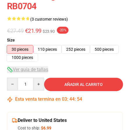
RB0704
(3 customer reviews)
€27.49
€21.99
-20%
$23.90
Size
30 pieces
110 pieces
252 pieces
500 pieces
1000 pieces
Ver guía de tallas
Quantity
AÑADIR AL CARRITO
Esta venta termina en
03
:
44
:
53
Deliver to United States
Cost to ship:
$6.99