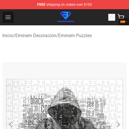
FREE
shipping on orders over $100
Eminem Store - Official Eminem Merchandise Shop
Open menu
Inicio
/
Eminem Decoración
/
Eminem Puzzles