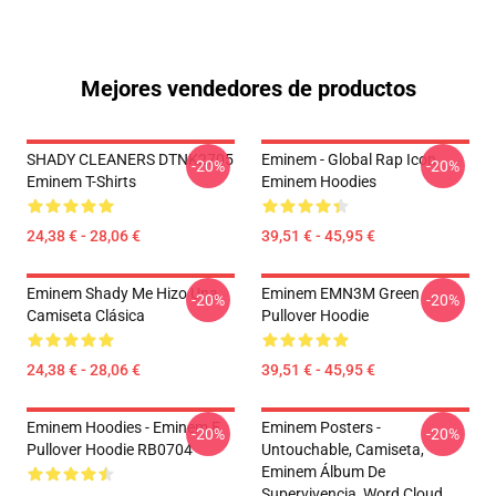
Mejores vendedores de productos
SHADY CLEANERS DTNK2705
Eminem - Global Rap Icon
-20%
-20%
Eminem T-Shirts
Eminem Hoodies
24,38 € - 28,06 €
39,51 € - 45,95 €
Eminem Shady Me Hizo Una
Eminem EMN3M Green
-20%
-20%
Camiseta Clásica
Pullover Hoodie
24,38 € - 28,06 €
39,51 € - 45,95 €
Eminem Hoodies - Eminem E
Eminem Posters -
-20%
-20%
Pullover Hoodie RB0704
Untouchable, Camiseta,
Eminem Álbum De
Supervivencia, Word Cloud