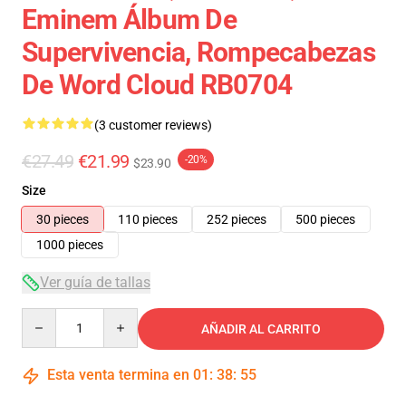
Eminem Álbum De
Supervivencia, Rompecabezas
De Word Cloud RB0704
(3 customer reviews)
€27.49
€21.99
-20%
$23.90
Size
30 pieces
110 pieces
252 pieces
500 pieces
1000 pieces
Ver guía de tallas
Quantity
AÑADIR AL CARRITO
Esta venta termina en
01
:
38
:
54