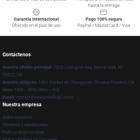
hasta la entrega
Garantía internacional
Pago 100% seguro
Ofrecido en el país de uso
PayPal / MasterCard / Visa
Contáctenos
Nuestra oficina principal
: 7575 Lexington Ave, Nueva York, NY
10022, US
Nuestro almacén
: 1001 Ciudad de Changyuan, Shaanxi Provënz, CN
Hora
: 9AM – 5PM (Mon – Fri)
Email
: contact@eminemoficial.store
Nuestra empresa
Sobre nosotros
Términos y condiciones
Política de privacidad
DMCA - Política de Copyright