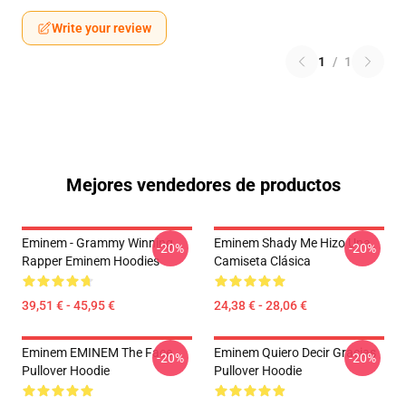
Write your review
1
/
1
Mejores vendedores de productos
Eminem - Grammy Winning
Eminem Shady Me Hizo Una
-20%
-20%
Rapper Eminem Hoodies
Camiseta Clásica
39,51 € - 45,95 €
24,38 € - 28,06 €
Eminem EMINEM The Face
Eminem Quiero Decir Gracias
-20%
-20%
Pullover Hoodie
Pullover Hoodie