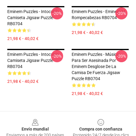
Eminem Puzzles - Intocable,
Eminem Puzzles - Eminem M
-20%
-20%
Camiseta Jigsaw Puzzle
Rompecabezas RB0704
RB0704
21,98 € - 40,02 €
21,98 € - 40,02 €
Eminem Puzzles - Intocable,
Eminem Puzzles - Música
-20%
-20%
Camiseta Jigsaw Puzzle
Para Ser Asesinada Por
RB0704
Eminem Desglose De La
Camisa De Fuerza Jigsaw
Puzzle RB0704
21,98 € - 40,02 €
21,98 € - 40,02 €
Footer
Envío mundial
Compra con confianza
Enviamos a más de 200 países
Protegido 24/7 desde los clics