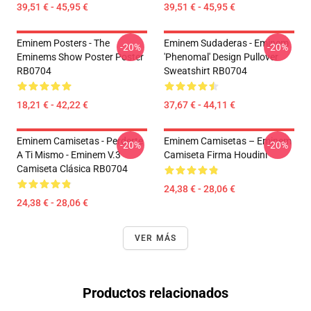
39,51 € - 45,95 €
39,51 € - 45,95 €
Eminem Posters - The
Eminem Sudaderas - Eminem
-20%
-20%
Eminems Show Poster Poster
'Phenomal' Design Pullover
RB0704
Sweatshirt RB0704
18,21 € - 42,22 €
37,67 € - 44,11 €
Eminem Camisetas - Perderte
Eminem Camisetas – Eminem
-20%
-20%
A Ti Mismo - Eminem V.3
Camiseta Firma Houdini
Camiseta Clásica RB0704
24,38 € - 28,06 €
24,38 € - 28,06 €
VER MÁS
Productos relacionados