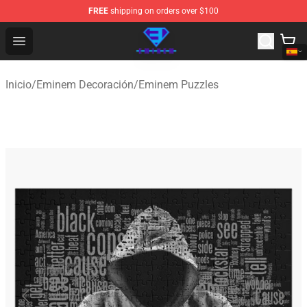
FREE
shipping on orders over $100
Eminem Store - Official Eminem Merchandise Shop
Open menu
Inicio
/
Eminem Decoración
/
Eminem Puzzles