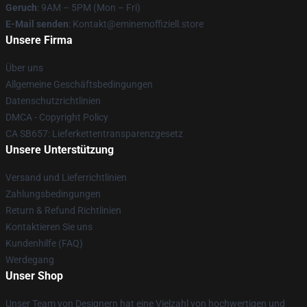
Geruch
: 9AM – 5PM (Mon – Fri)
E-Mail senden
: Kontakt@eminemoffiziell.store
Unsere Firma
Über uns
Allgemeine Geschäftsbedingungen
Datenschutzrichtlinien
DMCA - Copyright Policy
CA SB657: Lieferkettentransparenzgesetz
Unsere Unterstützung
Versand und Lieferrichtlinien
Zahlungsbedingungen
Return & Refund Richtlinien
Kontaktieren Sie uns
Kundenhilfe (FAQ)
Werdegang
Unser Shop
Unser Team von Designern hat eine Vielzahl von hochwertigen und