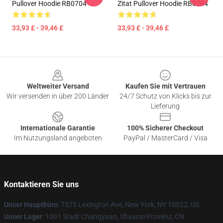
Pullover Hoodie RB0704
Zitat Pullover Hoodie RB0704
33,93 £ - 39,46 £
33,93 £ - 39,46 £
Footer
Weltweiter Versand
Kaufen Sie mit Vertrauen
Wir versenden in über 200 Länder
24/7 Schutz von Klicks bis zur
Lieferung
Internationale Garantie
100% Sicherer Checkout
Im Nutzungsland angeboten
PayPal / MasterCard / Visa
Kontaktieren Sie uns
Unser Hauptbüro
: 7575 Lexington Ave, New York, NY 10022, US
Unser Lager
: 1001 Stadt Changyuan, Shaanxi Provënz, CN