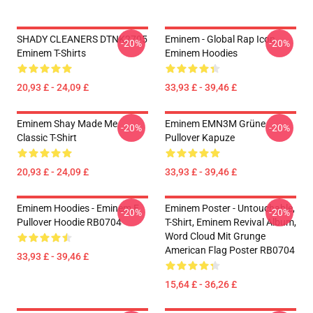
SHADY CLEANERS DTNK2705
Eminem - Global Rap Icon
-20%
-20%
Eminem T-Shirts
Eminem Hoodies
20,93 £ - 24,09 £
33,93 £ - 39,46 £
Eminem Shay Made Me
Eminem EMN3M Grüne
-20%
-20%
Classic T-Shirt
Pullover Kapuze
20,93 £ - 24,09 £
33,93 £ - 39,46 £
Eminem Hoodies - Eminem E
Eminem Poster - Untouchable,
-20%
-20%
Pullover Hoodie RB0704
T-Shirt, Eminem Revival Album,
Word Cloud Mit Grunge
American Flag Poster RB0704
33,93 £ - 39,46 £
15,64 £ - 36,26 £