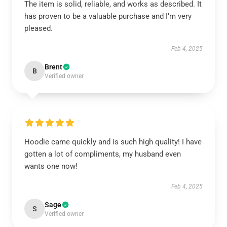
The item is solid, reliable, and works as described. It
has proven to be a valuable purchase and I’m very
pleased.
Feb 4, 2025
Brent
B
Verified owner
Hoodie came quickly and is such high quality! I have
gotten a lot of compliments, my husband even
wants one now!
Feb 4, 2025
Sage
S
Verified owner