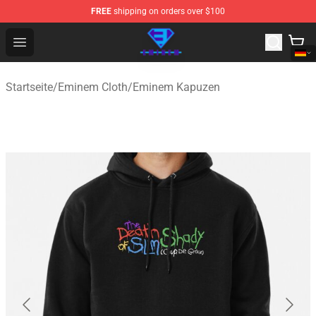
FREE
shipping on orders over $100
Eminem Store - Official Eminem Merchandise Shop
Open menu
Startseite
/
Eminem Cloth
/
Eminem Kapuzen