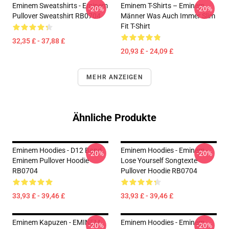
Eminem Sweatshirts - Eminem
Eminem T-Shirts – Eminem
-20%
-20%
Pullover Sweatshirt RB0704
Männer Was Auch Immer Slim
Fit T-Shirt
32,35 £ - 37,88 £
20,93 £ - 24,09 £
MEHR ANZEIGEN
Ähnliche Produkte
Eminem Hoodies - D12 Band
Eminem Hoodies - Eminem -
-20%
-20%
Eminem Pullover Hoodie
Lose Yourself Songtexte
RB0704
Pullover Hoodie RB0704
33,93 £ - 39,46 £
33,93 £ - 39,46 £
Eminem Kapuzen - EMINEM
Eminem Hoodies - Eminem
-20%
-20%