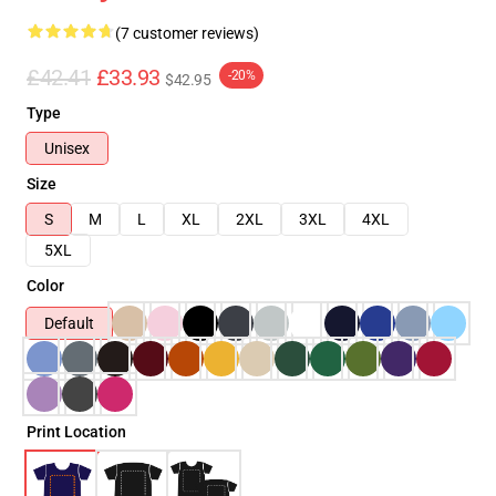
(7 customer reviews)
£42.41
£33.93
-20%
$42.95
Type
Unisex
Size
S
M
L
XL
2XL
3XL
4XL
5XL
Color
Default
Print Location