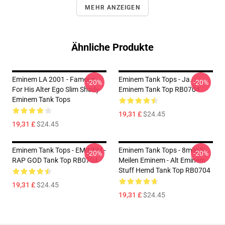
MEHR ANZEIGEN
Ähnliche Produkte
Eminem LA 2001 - Famous
Eminem Tank Tops - Ja.
-20%
-20%
For His Alter Ego Slim Shady
Eminem Tank Top RB0704
Eminem Tank Tops
19,31 £
$24.45
19,31 £
$24.45
Eminem Tank Tops - EMINEM -
Eminem Tank Tops - 8mile 8
-20%
-20%
RAP GOD Tank Top RB0704
Meilen Eminem - Alt Eminem
Stuff Hemd Tank Top RB0704
19,31 £
$24.45
19,31 £
$24.45