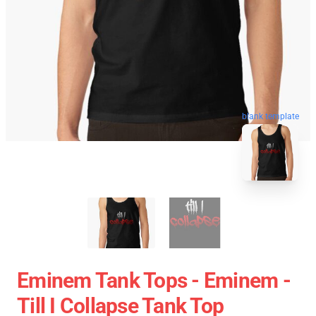
blank template
Eminem Tank Tops - Eminem -
Till I Collapse Tank Top