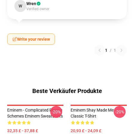
Wren
W
Verified owner
Write your review
1
/
1
Beste Verkäufer Produkte
Eminem - Complicated Rhyme
Eminem Shay Made Me
-20%
-20%
Schemes Eminem Sweatshirts
Classic T-Shirt
32,35 £ - 37,88 £
20,93 £ - 24,09 £