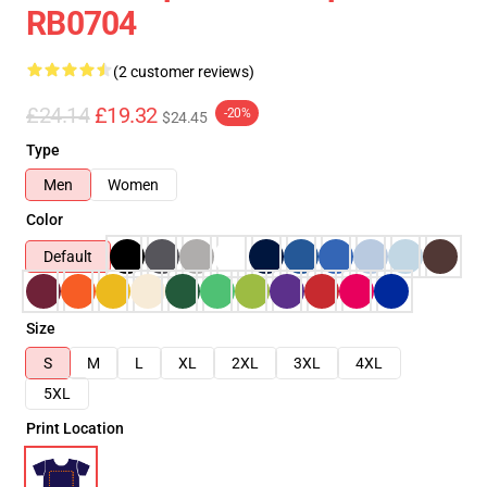
RB0704
(2 customer reviews)
£24.14
£19.32
-20%
$24.45
Type
Men
Women
Color
Default
Size
S
M
L
XL
2XL
3XL
4XL
5XL
Print Location