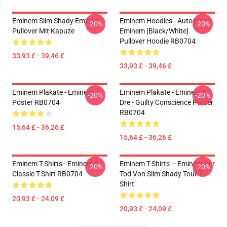
Eminem Slim Shady Eminem
Eminem Hoodies - Autograph:
-20%
-20%
Pullover Mit Kapuze
Eminem [Black/White]
Pullover Hoodie RB0704
33,93 £ - 39,46 £
33,93 £ - 39,46 £
Eminem Plakate - Eminem
Eminem Plakate - Eminem &
-20%
-20%
Poster RB0704
Dre - Guilty Conscience Poster
RB0704
15,64 £ - 36,26 £
15,64 £ - 36,26 £
Eminem T-Shirts - Eminem E
Eminem T-Shirts – Eminem Der
-20%
-20%
Classic T-Shirt RB0704
Tod Von Slim Shady Tour T-
Shirt
20,93 £ - 24,09 £
20,93 £ - 24,09 £