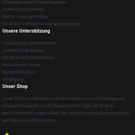
Allgemeine Geschäftsbedingungen
Datenschutzrichtlinien
DMCA - Copyright Policy
CA SB657: Lieferkettentransparenzgesetz
Unsere Unterstützung
Versand und Lieferrichtlinien
Zahlungsbedingungen
Return & Refund Richtlinien
Kontaktieren Sie uns
Kundenhilfe (FAQ)
Werdegang
Unser Shop
Unser Team von Designern hat eine Vielzahl von hochwertigen und
schönen Produkten nur für Sie geschaffen. Egal, ob Sie Ihren
persönlichen Stil zeigen wollen oder einfach neue Kleidung benötigen,
wir haben, was Sie brauchen.