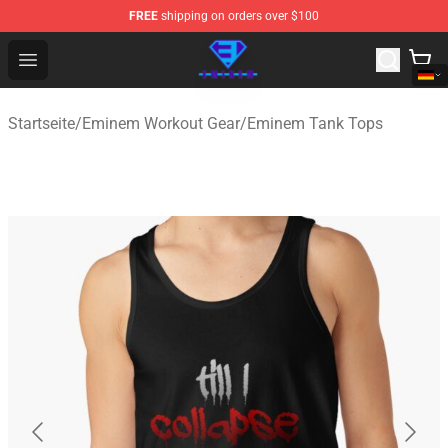
FREE
shipping on orders over $100
Eminem Store - Official Eminem Merchandise Shop
Open menu
Startseite
/
Eminem Workout Gear
/
Eminem Tank Tops