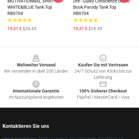
MOTIVATIONNAL SHIRT
Dre - Guilty Conscience Comic
WHITE&BLUE Tank Top
Book Parody Tank Top
RB0704
RB0704
19,31 £
$24.45
19,31 £
$24.45
Footer
Weltweiter Versand
Kaufen Sie mit Vertrauen
Wir versenden in über 200 Länder
24/7 Schutz von Klicks bis zur
Lieferung
Internationale Garantie
100% Sicherer Checkout
Im Nutzungsland angeboten
PayPal / MasterCard / Visa
Kontaktieren Sie uns
Unser Hauptbüro
: 7575 Lexington Ave, New York, NY 10022, US