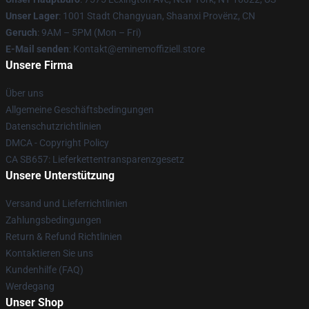
Unser Lager
: 1001 Stadt Changyuan, Shaanxi Provënz, CN
Geruch
: 9AM – 5PM (Mon – Fri)
E-Mail senden
: Kontakt@eminemoffiziell.store
Unsere Firma
Über uns
Allgemeine Geschäftsbedingungen
Datenschutzrichtlinien
DMCA - Copyright Policy
CA SB657: Lieferkettentransparenzgesetz
Unsere Unterstützung
Versand und Lieferrichtlinien
Zahlungsbedingungen
Return & Refund Richtlinien
Kontaktieren Sie uns
Kundenhilfe (FAQ)
Werdegang
Unser Shop