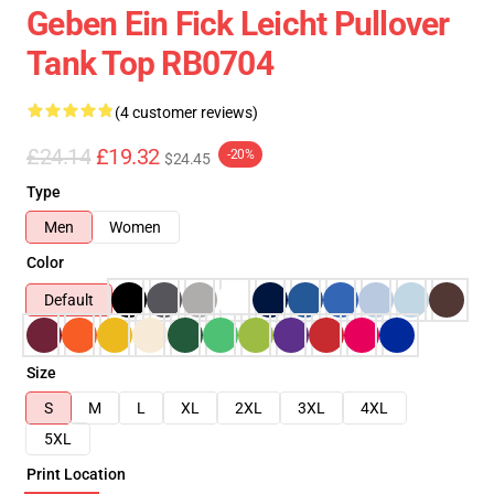
Geben Ein Fick Leicht Pullover
Tank Top RB0704
(4 customer reviews)
£24.14
£19.32
-20%
$24.45
Type
Men
Women
Color
Default
Size
S
M
L
XL
2XL
3XL
4XL
5XL
Print Location