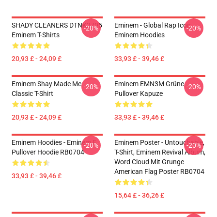
SHADY CLEANERS DTNK2705
Eminem - Global Rap Icon
-20%
-20%
Eminem T-Shirts
Eminem Hoodies
20,93 £ - 24,09 £
33,93 £ - 39,46 £
Eminem Shay Made Me
Eminem EMN3M Grüne
-20%
-20%
Classic T-Shirt
Pullover Kapuze
20,93 £ - 24,09 £
33,93 £ - 39,46 £
Eminem Hoodies - Eminem E
Eminem Poster - Untouchable,
-20%
-20%
Pullover Hoodie RB0704
T-Shirt, Eminem Revival Album,
Word Cloud Mit Grunge
American Flag Poster RB0704
33,93 £ - 39,46 £
15,64 £ - 36,26 £