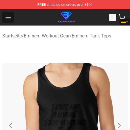
FREE
shipping on orders over $100
Eminem Store - Official Eminem Merchandise Shop
Open menu
Startseite
/
Eminem Workout Gear
/
Eminem Tank Tops