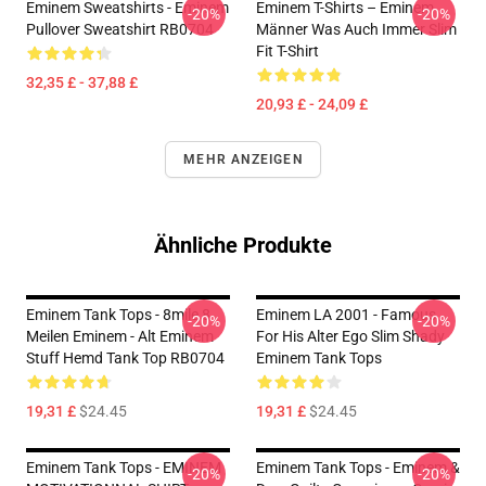
Eminem Sweatshirts - Eminem
Eminem T-Shirts – Eminem
-20%
-20%
Pullover Sweatshirt RB0704
Männer Was Auch Immer Slim
Fit T-Shirt
32,35 £ - 37,88 £
20,93 £ - 24,09 £
MEHR ANZEIGEN
Ähnliche Produkte
Eminem Tank Tops - 8mile 8
Eminem LA 2001 - Famous
-20%
-20%
Meilen Eminem - Alt Eminem
For His Alter Ego Slim Shady
Stuff Hemd Tank Top RB0704
Eminem Tank Tops
19,31 £
$24.45
19,31 £
$24.45
Eminem Tank Tops - EMINEM
Eminem Tank Tops - Eminem &
-20%
-20%