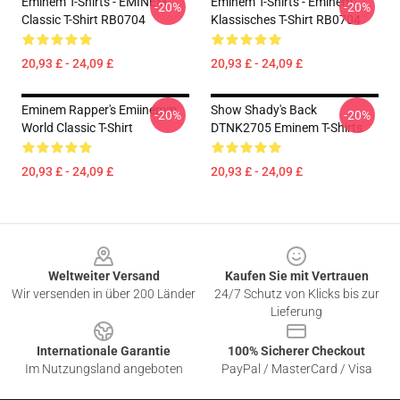
Eminem T-Shirts - EMINEM
Eminem T-Shirts - Eminem
-20%
-20%
Classic T-Shirt RB0704
Klassisches T-Shirt RB0704
20,93 £ - 24,09 £
20,93 £ - 24,09 £
Eminem Rapper's Emiinemm
Show Shady's Back
-20%
-20%
World Classic T-Shirt
DTNK2705 Eminem T-Shirts
20,93 £ - 24,09 £
20,93 £ - 24,09 £
Footer
Weltweiter Versand
Kaufen Sie mit Vertrauen
Wir versenden in über 200 Länder
24/7 Schutz von Klicks bis zur
Lieferung
Internationale Garantie
100% Sicherer Checkout
Im Nutzungsland angeboten
PayPal / MasterCard / Visa