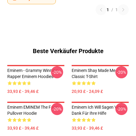
1
/
1
Beste Verkäufer Produkte
Eminem - Grammy Winning
Eminem Shay Made Me
-20%
-20%
Rapper Eminem Hoodies
Classic T-Shirt
33,93 £ - 39,46 £
20,93 £ - 24,09 £
Eminem EMINEM The Face
Eminem Ich Will Sagen Vielen
-20%
-20%
Pullover Hoodie
Dank Für Ihre Hilfe
33,93 £ - 39,46 £
33,93 £ - 39,46 £