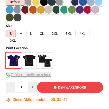
Default
Size
S
M
L
XL
2XL
3XL
4XL
5XL
Print Location
Größentabelle anzeigen
Quantity
IN DEN WARENKORB
Diese Aktion endet in
00
:
35
:
45