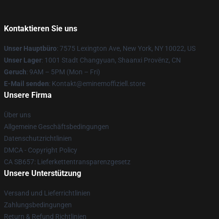
Kontaktieren Sie uns
Unser Hauptbüro
: 7575 Lexington Ave, New York, NY 10022, US
Unser Lager
: 1001 Stadt Changyuan, Shaanxi Provënz, CN
Geruch
: 9AM – 5PM (Mon – Fri)
E-Mail senden
: Kontakt@eminemoffiziell.store
Unsere Firma
Über uns
Allgemeine Geschäftsbedingungen
Datenschutzrichtlinien
DMCA - Copyright Policy
CA SB657: Lieferkettentransparenzgesetz
Unsere Unterstützung
Versand und Lieferrichtlinien
Zahlungsbedingungen
Return & Refund Richtlinien