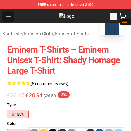
FREE
shipping on orders over $100
blank template
Open menu
Eminem Store - Official Eminem M
Startseite
/
Eminem Cloth
/
Eminem T-Shirts
Eminem T-Shirts – Eminem
Unisex T-Shirt: Shady Homage
Large T-Shirt
(5 customer reviews)
£26.17
£20.94
-20%
$26.50
Type
Unisex
Color