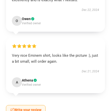
excellently and is exactly what I needed.
Dec 22, 2024
Owen
O
Verified owner
Very nice Eminem shirt, looks like the picture :), just
a bit small, will order again.
Dec 21, 2024
Athena
A
Verified owner
Write your review