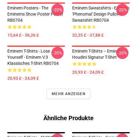
Eminem Posters - The
Eminem Sweatshirts - Eminem
-20%
-20%
Eminems Show Poster Poster
'Phenomal' Design Pullover
RB0704
Sweatshirt RB0704
15,64 £ - 36,26 £
32,35 £ - 37,88 £
Eminem T-Shirts - Lose
Eminem T-Shirts – Eminem
-20%
-20%
Yourself - Eminem V.3
Houdini Signatur T-Shirt
Klassisches T-Shirt RB0704
20,93 £ - 24,09 £
20,93 £ - 24,09 £
MEHR ANZEIGEN
Ähnliche Produkte