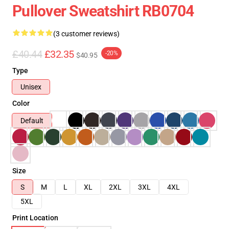
Pullover Sweatshirt RB0704
(3 customer reviews)
£40.44
£32.35
-20%
$40.95
Type
Unisex
Color
Default
Size
S
M
L
XL
2XL
3XL
4XL
5XL
Print Location