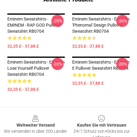
Eminem Sweatshirts -
Eminem Sweatshirts - Eminem
-20%
-20%
EMINEM - RAP GOD Pullover
'Phenomal' Design Pullover
Sweatshirt RB0704
Sweatshirt RB0704
32,35 £ - 37,88 £
32,35 £ - 37,88 £
Eminem Sweatshirts - Eminem
Eminem Sweatshirts - Eminem
-20%
-20%
Lose Yourself Pullover
E Pullover Sweatshirt RB0704
Sweatshirt RB0704
32,35 £ - 37,88 £
32,35 £ - 37,88 £
Footer
Weltweiter Versand
Kaufen Sie mit Vertrauen
Wir versenden in über 200 Länder
24/7 Schutz von Klicks bis zur