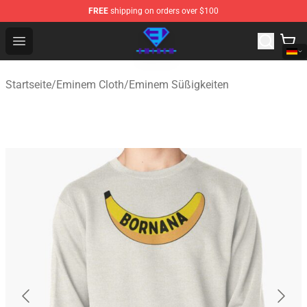
FREE
shipping on orders over $100
Eminem Store - Official Eminem Merchandise Shop
Open menu
Startseite
/
Eminem Cloth
/
Eminem Süßigkeiten