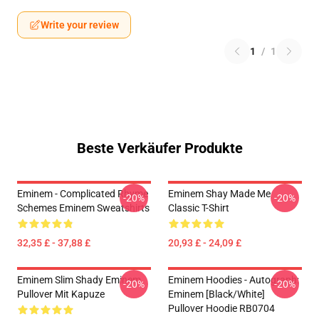
Write your review
1
/
1
Beste Verkäufer Produkte
Eminem - Complicated Rhyme
Eminem Shay Made Me
-20%
-20%
Schemes Eminem Sweatshirts
Classic T-Shirt
32,35 £ - 37,88 £
20,93 £ - 24,09 £
Eminem Slim Shady Eminem
Eminem Hoodies - Autograph:
-20%
-20%
Pullover Mit Kapuze
Eminem [Black/White]
Pullover Hoodie RB0704