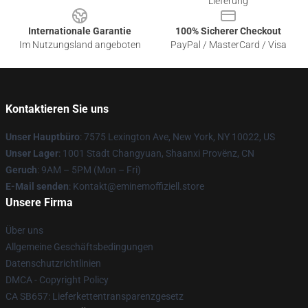
Lieferung
Internationale Garantie
100% Sicherer Checkout
Im Nutzungsland angeboten
PayPal / MasterCard / Visa
Kontaktieren Sie uns
Unser Hauptbüro
: 7575 Lexington Ave, New York, NY 10022, US
Unser Lager
: 1001 Stadt Changyuan, Shaanxi Provënz, CN
Geruch
: 9AM – 5PM (Mon – Fri)
E-Mail senden
: Kontakt@eminemoffiziell.store
Unsere Firma
Über uns
Allgemeine Geschäftsbedingungen
Datenschutzrichtlinien
DMCA - Copyright Policy
CA SB657: Lieferkettentransparenzgesetz