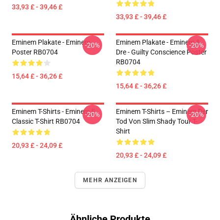
33,93 £ - 39,46 £
33,93 £ - 39,46 £
Eminem Plakate - Eminem
Eminem Plakate - Eminem &
-20%
-20%
Poster RB0704
Dre - Guilty Conscience Poster
RB0704
15,64 £ - 36,26 £
15,64 £ - 36,26 £
Eminem T-Shirts - Eminem E
Eminem T-Shirts – Eminem Der
-20%
-20%
Classic T-Shirt RB0704
Tod Von Slim Shady Tour T-
Shirt
20,93 £ - 24,09 £
20,93 £ - 24,09 £
MEHR ANZEIGEN
Ähnliche Produkte